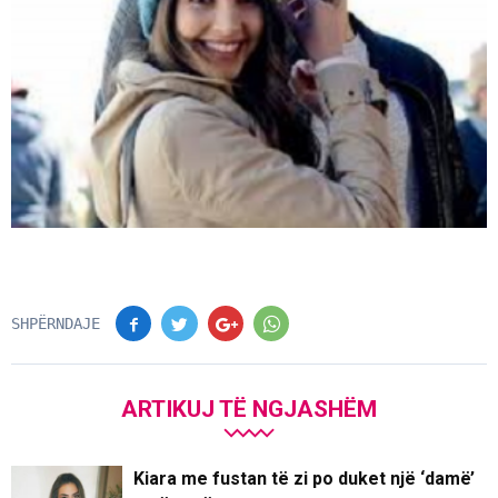
SHPËRNDAJE
ARTIKUJ TË NGJASHËM
Kiara me fustan të zi po duket një ‘damë’