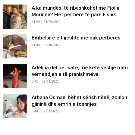
A ka mundësi të ribashkohet me Fjolla
Morinën? Flet për herë të parë Fisnik...
11:54 | 11/29/2022
Embelsire e thjeshte me pak perberes
11:04 | 09/10/2022
Adelina del për kafe, me këtë veshje merr
vëmendjen e të pranishmëve
5:45 | 09/01/2022
Arbana Osmani bëhet sërish nënë, zbulon
gjininë dhe emrin e foshnjës
5:44 | 09/01/2022