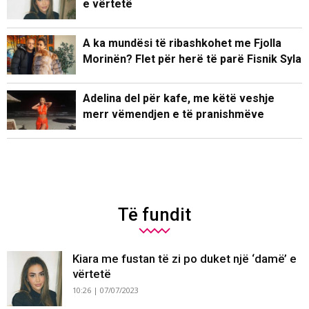
e vërtetë
A ka mundësi të ribashkohet me Fjolla
Morinën? Flet për herë të parë Fisnik Syla
Adelina del për kafe, me këtë veshje
merr vëmendjen e të pranishmëve
Të fundit
Kiara me fustan të zi po duket një ‘damë’ e
vërtetë
10:26 | 07/07/2023