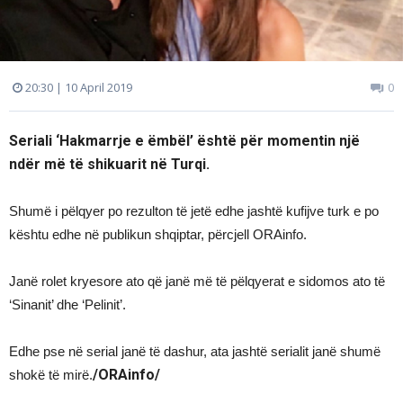
20:30 | 10 April 2019
0
Seriali ‘Hakmarrje e ëmbël’ është për momentin një
ndër më të shikuarit në Turqi.
Shumë i pëlqyer po rezulton të jetë edhe jashtë kufijve turk e po
kështu edhe në publikun shqiptar, përcjell ORAinfo.
Janë rolet kryesore ato që janë më të pëlqyerat e sidomos ato të
‘Sinanit’ dhe ‘Pelinit’.
Edhe pse në serial janë të dashur, ata jashtë serialit janë shumë
/ORAinfo/
shokë të mirë.