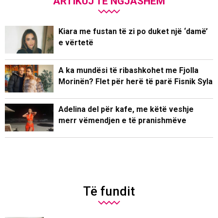
ARTIKUJ TË NGJASHËM
Kiara me fustan të zi po duket një ‘damë’
e vërtetë
A ka mundësi të ribashkohet me Fjolla
Morinën? Flet për herë të parë Fisnik Syla
Adelina del për kafe, me këtë veshje
merr vëmendjen e të pranishmëve
Të fundit