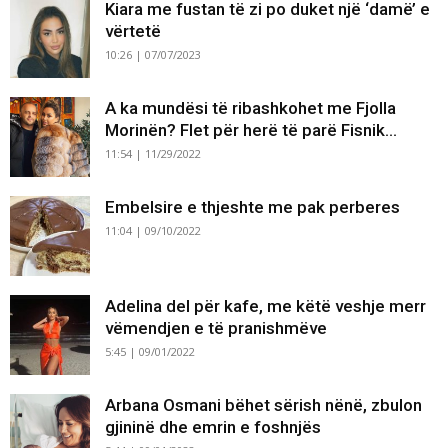
Kiara me fustan të zi po duket një ‘damë’ e
vërtetë
10:26 | 07/07/2023
A ka mundësi të ribashkohet me Fjolla
Morinën? Flet për herë të parë Fisnik...
11:54 | 11/29/2022
Embelsire e thjeshte me pak perberes
11:04 | 09/10/2022
Adelina del për kafe, me këtë veshje merr
vëmendjen e të pranishmëve
5:45 | 09/01/2022
Arbana Osmani bëhet sërish nënë, zbulon
gjininë dhe emrin e foshnjës