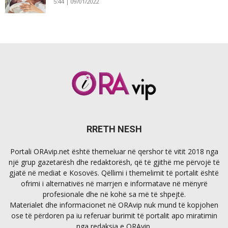
5:44 | 09/01/2022
RRETH NESH
Portali ORAvip.net është themeluar në qershor të vitit 2018 nga
një grup gazetarësh dhe redaktorësh, që të gjithë me përvojë të
gjatë në mediat e Kosovës. Qëllimi i themelimit të portalit është
ofrimi i alternativës në marrjen e informatave në mënyrë
profesionale dhe në kohë sa më të shpejtë.
Materialet dhe informacionet në ORAvip nuk mund të kopjohen
ose të përdoren pa iu referuar burimit të portalit apo miratimin
nga redaksia e ORAvip.