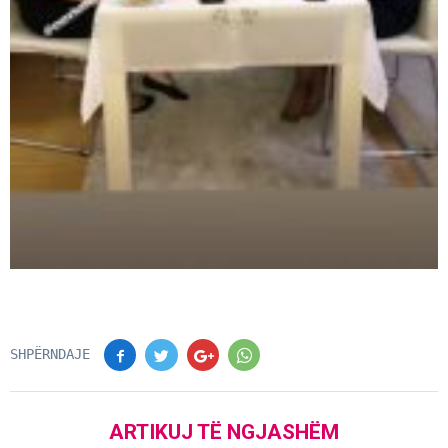
SHPËRNDAJE
ARTIKUJ TË NGJASHËM