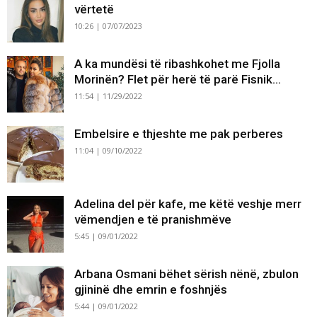
vërtetë
10:26 | 07/07/2023
A ka mundësi të ribashkohet me Fjolla
Morinën? Flet për herë të parë Fisnik...
11:54 | 11/29/2022
Embelsire e thjeshte me pak perberes
11:04 | 09/10/2022
Adelina del për kafe, me këtë veshje merr
vëmendjen e të pranishmëve
5:45 | 09/01/2022
Arbana Osmani bëhet sërish nënë, zbulon
gjininë dhe emrin e foshnjës
5:44 | 09/01/2022