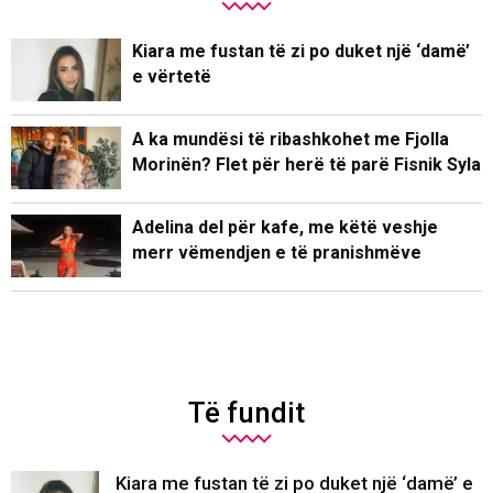
Kiara me fustan të zi po duket një ‘damë’
e vërtetë
A ka mundësi të ribashkohet me Fjolla
Morinën? Flet për herë të parë Fisnik Syla
Adelina del për kafe, me këtë veshje
merr vëmendjen e të pranishmëve
Të fundit
Kiara me fustan të zi po duket një ‘damë’ e