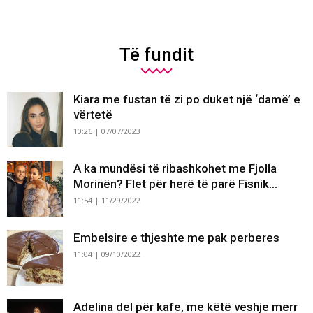
Të fundit
Kiara me fustan të zi po duket një ‘damë’ e
vërtetë
10:26 | 07/07/2023
A ka mundësi të ribashkohet me Fjolla
Morinën? Flet për herë të parë Fisnik...
11:54 | 11/29/2022
Embelsire e thjeshte me pak perberes
11:04 | 09/10/2022
Adelina del për kafe, me këtë veshje merr