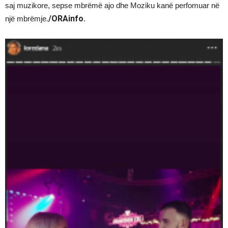
saj muzikore, sepse mbrëmë ajo dhe Moziku kanë perfomuar në
/ORAinfo.
një mbrëmje.