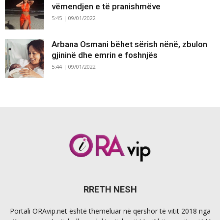
vëmendjen e të pranishmëve
5:45 | 09/01/2022
Arbana Osmani bëhet sërish nënë, zbulon
gjininë dhe emrin e foshnjës
5:44 | 09/01/2022
RRETH NESH
Portali ORAvip.net është themeluar në qershor të vitit 2018 nga