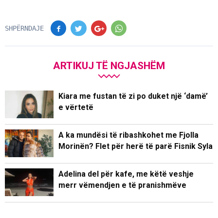
SHPËRNDAJE
ARTIKUJ TË NGJASHËM
Kiara me fustan të zi po duket një ‘damë’
e vërtetë
A ka mundësi të ribashkohet me Fjolla
Morinën? Flet për herë të parë Fisnik Syla
Adelina del për kafe, me këtë veshje
merr vëmendjen e të pranishmëve