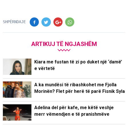
SHPËRNDAJE
ARTIKUJ TË NGJASHËM
Kiara me fustan të zi po duket një ‘damë’
e vërtetë
A ka mundësi të ribashkohet me Fjolla
Morinën? Flet për herë të parë Fisnik Syla
Adelina del për kafe, me këtë veshje
merr vëmendjen e të pranishmëve