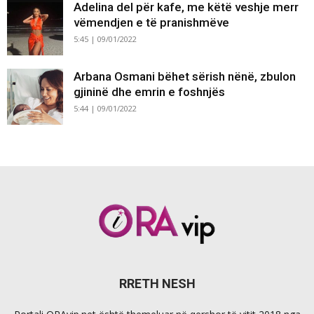
Adelina del për kafe, me këtë veshje merr
vëmendjen e të pranishmëve
5:45 | 09/01/2022
Arbana Osmani bëhet sërish nënë, zbulon
gjininë dhe emrin e foshnjës
5:44 | 09/01/2022
RRETH NESH