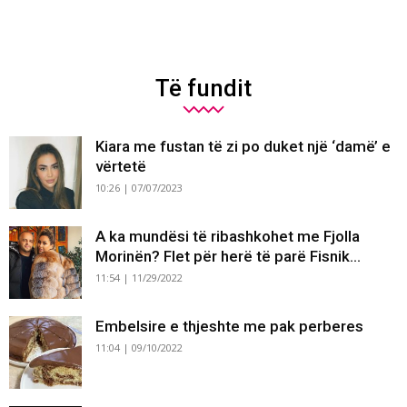
Të fundit
Kiara me fustan të zi po duket një ‘damë’ e
vërtetë
10:26 | 07/07/2023
A ka mundësi të ribashkohet me Fjolla
Morinën? Flet për herë të parë Fisnik...
11:54 | 11/29/2022
Embelsire e thjeshte me pak perberes
11:04 | 09/10/2022