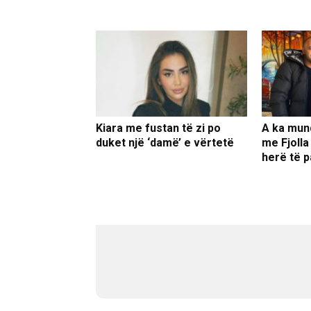
Kiara me fustan të zi po
A ka mun
duket një ‘damë’ e vërtetë
me Fjolla
herë të p