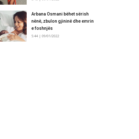
Arbana Osmani bëhet sërish
nënë, zbulon gjininë dhe emrin
e foshnjës
5:44 | 09/01/2022