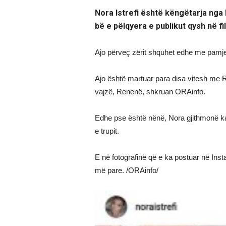
Nora Istrefi është këngëtarja nga 
bë e pëlqyera e publikut qysh në fil
Ajo përveç zërit shquhet edhe me pamjen 
Ajo është martuar para disa vitesh me 
vajzë, Renenë, shkruan ORAinfo.
Edhe pse është nënë, Nora gjithmonë ka
e trupit.
E në fotografinë që e ka postuar në Inst
më pare. /ORAinfo/