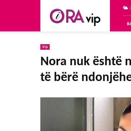
OraVip
B
Vip
Nora nuk është n
të bërë ndonjëh