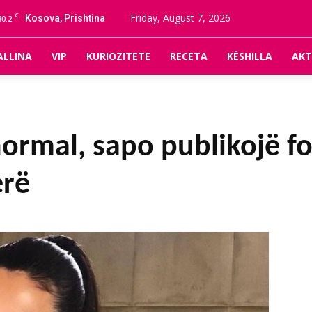
C
Friday, August 7, 2026
Kosova, Prishtina
30.2
ALLINA
VIP
KURIOZITETE
RECETA
KËSHILLA
AKT
ormal, sapo publikojë f
erë