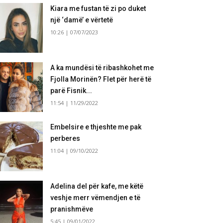
Kiara me fustan të zi po duket
një ‘damë’ e vërtetë
10:26 | 07/07/2023
A ka mundësi të ribashkohet me
Fjolla Morinën? Flet për herë të
parë Fisnik...
11:54 | 11/29/2022
Embelsire e thjeshte me pak
perberes
11:04 | 09/10/2022
Adelina del për kafe, me këtë
veshje merr vëmendjen e të
pranishmëve
5:45 | 09/01/2022