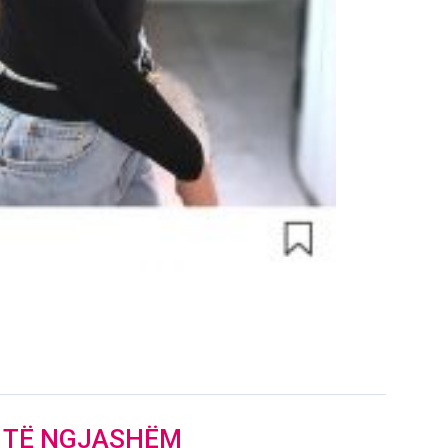
J TË NGJASHËM