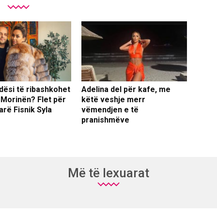
dësi të ribashkohet
Adelina del për kafe, me
 Morinën? Flet për
këtë veshje merr
arë Fisnik Syla
vëmendjen e të
pranishmëve
Më të lexuarat