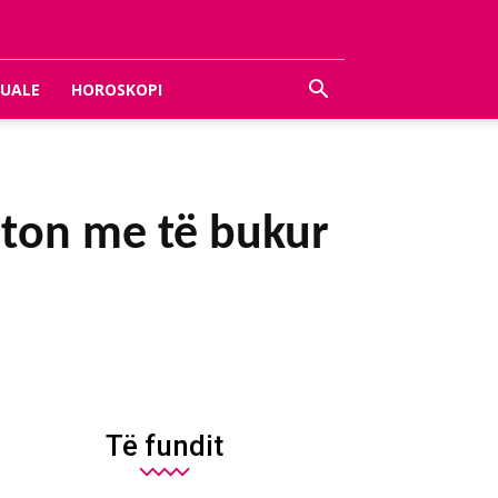
UALE
HOROSKOPI
oton me të bukur
Të fundit