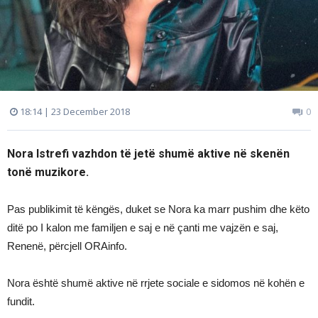
18:14 | 23 December 2018
0
Nora Istrefi vazhdon të jetë shumë aktive në skenën
tonë muzikore.
Pas publikimit të këngës, duket se Nora ka marr pushim dhe këto
ditë po I kalon me familjen e saj e në çanti me vajzën e saj,
Renenë, përcjell ORAinfo.
Nora është shumë aktive në rrjete sociale e sidomos në kohën e
fundit.