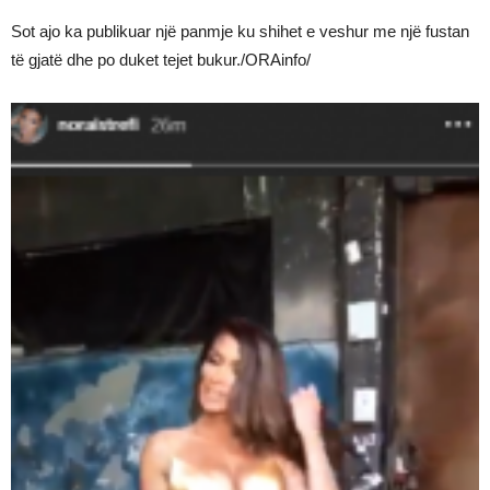
Sot ajo ka publikuar një panmje ku shihet e veshur me një fustan
të gjatë dhe po duket tejet bukur./ORAinfo/