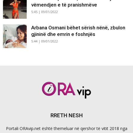
vëmendjen e të pranishmëve
5:45 | 09/01/2022
Arbana Osmani bëhet sërish nënë, zbulon
gjininë dhe emrin e foshnjës
5:44 | 09/01/2022
RRETH NESH
Portali ORAvip.net është themeluar në qershor të vitit 2018 nga