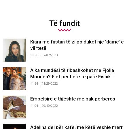
Të fundit
Kiara me fustan të zi po duket një ‘damë’ e
vërtetë
10:26 | 07/07/2023
A ka mundësi të ribashkohet me Fjolla
Morinën? Flet për herë të parë Fisnik...
11:54 | 11/29/2022
Embelsire e thjeshte me pak perberes
11:04 | 09/10/2022
Adelina del për kafe, me këtë veshje merr