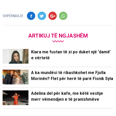
SHPËRNDAJE
ARTIKUJ TË NGJASHËM
Kiara me fustan të zi po duket një ‘damë’
e vërtetë
A ka mundësi të ribashkohet me Fjolla
Morinën? Flet për herë të parë Fisnik Syla
Adelina del për kafe, me këtë veshje
merr vëmendjen e të pranishmëve