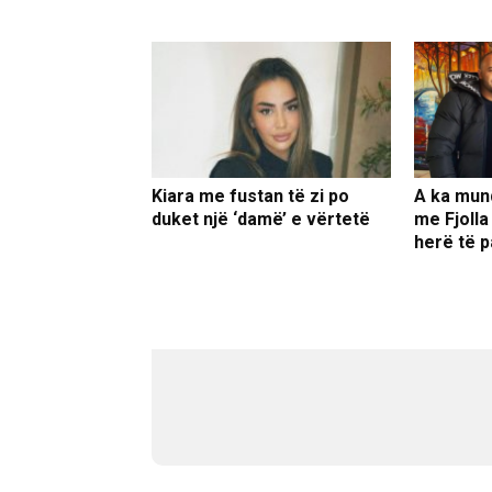
Kiara me fustan të zi po
A ka mun
duket një ‘damë’ e vërtetë
me Fjolla
herë të p