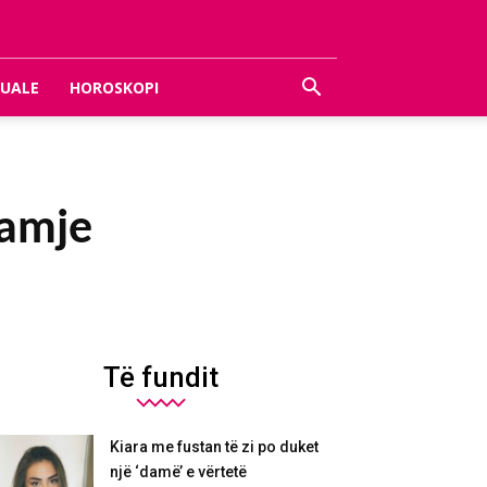
UALE
HOROSKOPI
pamje
Të fundit
Kiara me fustan të zi po duket
një ‘damë’ e vërtetë