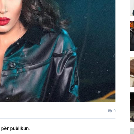
0
 për publikun.