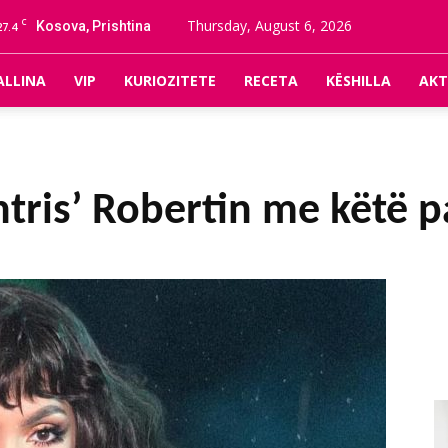
C
Thursday, August 6, 2026
Kosova, Prishtina
27.4
ALLINA
VIP
KURIOZITETE
RECETA
KËSHILLA
AKT
htris’ Robertin me këtë 