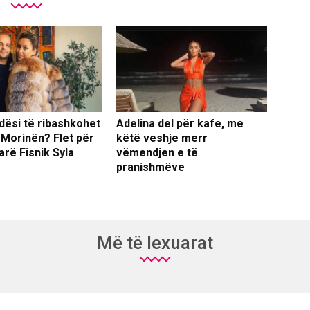
dësi të ribashkohet
Adelina del për kafe, me
 Morinën? Flet për
këtë veshje merr
arë Fisnik Syla
vëmendjen e të
pranishmëve
Më të lexuarat