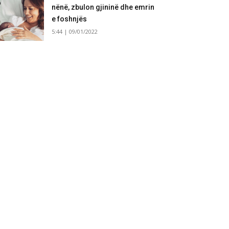
nënë, zbulon gjininë dhe emrin
e foshnjës
5:44 | 09/01/2022