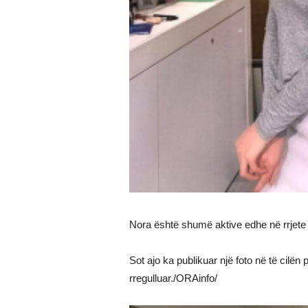
Nora është shumë aktive edhe në rrjete 
Sot ajo ka publikuar një foto në të cilë
rregulluar./ORAinfo/