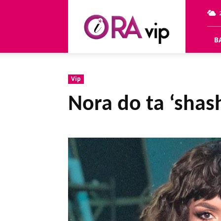
OraVip
B
Vip
Nora do ta ‘shas