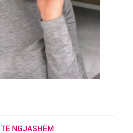
J TË NGJASHËM