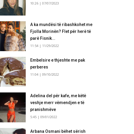
10:26 | 07/07/2023
A ka mundësi të ribashkohet me
Fjolla Morinën? Flet për herë të
parë Fisnik...
11:54 | 11/29/2022
Embelsire e thjeshte me pak
perberes
11:04 | 09/10/2022
Adelina del për kafe, me këtë
veshje merr vëmendjen e të
pranishmëve
5:45 | 09/01/2022
Arbana Osmani bëhet sërish