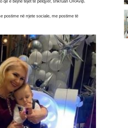
ato që e bëjnë tejet të pëlqyer, shkruan ORAvip.
 postime në rrjete sociale, me postime të