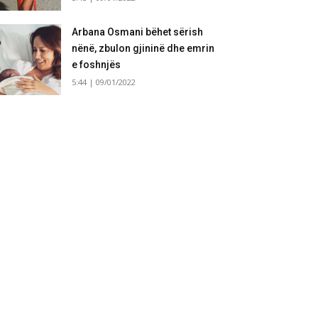
Arbana Osmani bëhet sërish
nënë, zbulon gjininë dhe emrin
e foshnjës
5:44 | 09/01/2022