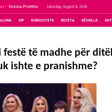
C
Saturday, August 8, 2026
Kosova, Prishtina
16.1
ALLINA
VIP
KURIOZITETE
RECETA
KËSHILLA
AKT
festë të madhe për ditëli
uk ishte e pranishme?