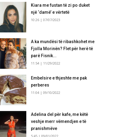
Kiara me fustan të zi po duket
një ‘damë’ e vërtetë
10:26 | 07/07/2023
A ka mundësi të ribashkohet me
Fjolla Morinën? Flet për herë të
parë Fisnik...
11:54 | 11/29/2022
Embelsire e thjeshte me pak
perberes
11:04 | 09/10/2022
Adelina del për kafe, me këtë
veshje merr vëmendjen e të
pranishmëve
5:45 | 09/01/2022