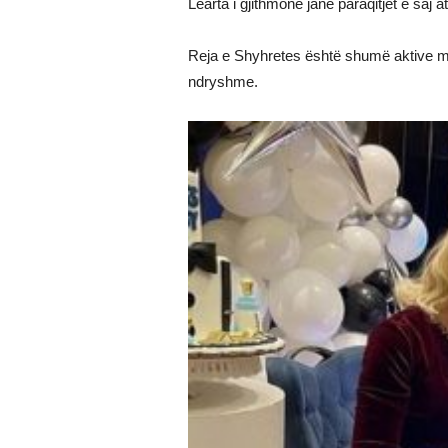
Learta i gjithmonë janë paraqitjet e saj 
Reja e Shyhretes është shumë aktive me
ndryshme.