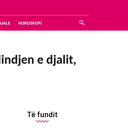
UALE
HOROSKOPI
ndjen e djalit,
Të fundit