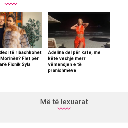
dësi të ribashkohet
Adelina del për kafe, me
 Morinën? Flet për
këtë veshje merr
arë Fisnik Syla
vëmendjen e të
pranishmëve
Më të lexuarat