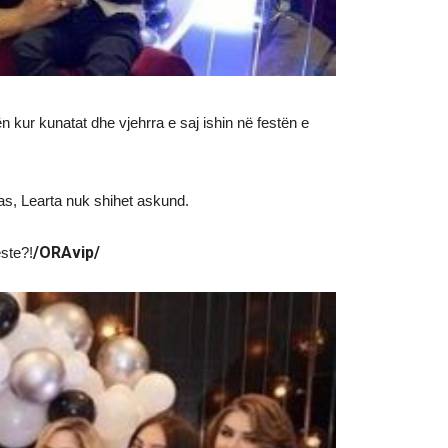
 kur kunatat dhe vjehrra e saj ishin në festën e
pas, Learta nuk shihet askund.
/ORAvip/
este?!