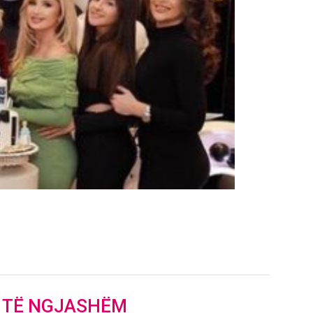
J TË NGJASHËM