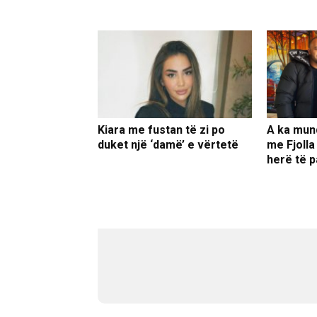
Kiara me fustan të zi po
A ka mun
duket një ‘damë’ e vërtetë
me Fjolla
herë të p