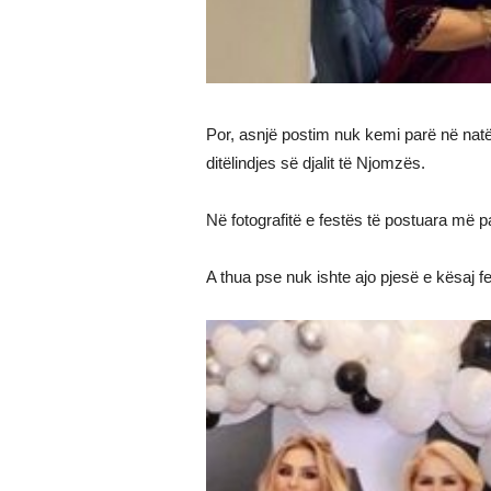
Por, asnjë postim nuk kemi parë në natën
ditëlindjes së djalit të Njomzës.
Në fotografitë e festës të postuara më 
A thua pse nuk ishte ajo pjesë e kësaj f