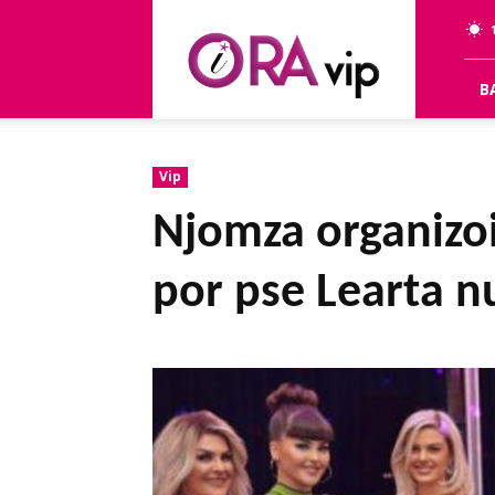
OraVip
B
Vip
Njomza organizoi 
por pse Learta n