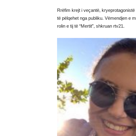
Rrëfim krejt i veçantë, kryeprotagonist
të pëlqehet nga publiku. Vëmendjen e m
rolin e tij të “Mertit”, shkruan rtv21.