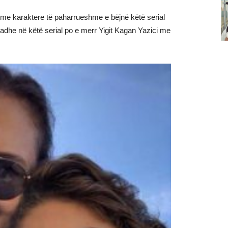
ë me karaktere të paharrueshme e bëjnë këtë serial
adhe në këtë serial po e merr Yigit Kagan Yazici me