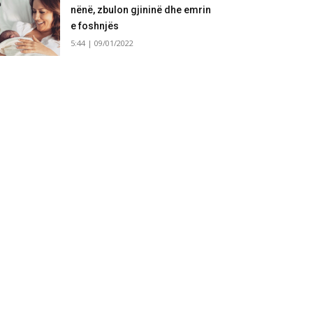
nënë, zbulon gjininë dhe emrin
e foshnjës
5:44 | 09/01/2022