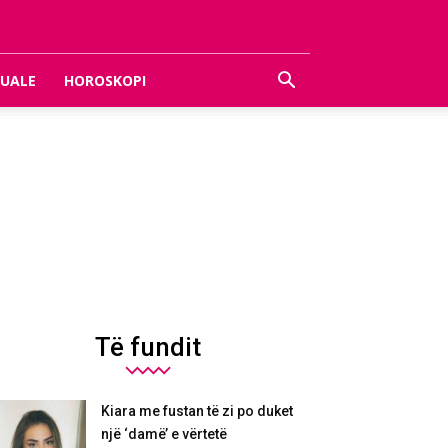
UALE
HOROSKOPI
Të fundit
Kiara me fustan të zi po duket
një ‘damë’ e vërtetë