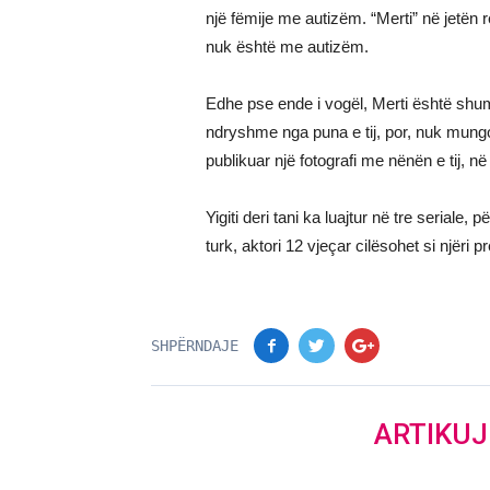
një fëmije me autizëm. “Merti” në jetën r
nuk është me autizëm.
Edhe pse ende i vogël, Merti është shumë 
ndryshme nga puna e tij, por, nuk mungo
publikuar një fotografi me nënën e tij, 
Yigiti deri tani ka luajtur në tre seriale
turk, aktori 12 vjeçar cilësohet si njëri 
SHPËRNDAJE
ARTIKU