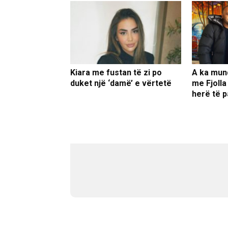
Kiara me fustan të zi po
A ka mun
duket një ‘damë’ e vërtetë
me Fjolla
herë të p