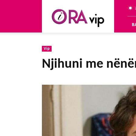
OraVip
B
Vip
Njihuni me nënë