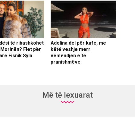
dësi të ribashkohet
Adelina del për kafe, me
 Morinën? Flet për
këtë veshje merr
arë Fisnik Syla
vëmendjen e të
pranishmëve
Më të lexuarat