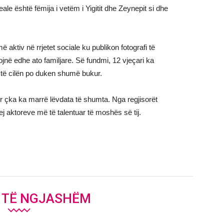
eale është fëmija i vetëm i Yigitit dhe Zeynepit si dhe
aktiv në rrjetet sociale ku publikon fotografi të
jnë edhe ato familjare. Së fundmi, 12 vjeçari ka
në të cilën po duken shumë bukur.
, për çka ka marrë lëvdata të shumta. Nga regjisorët
prej aktoreve më të talentuar të moshës së tij.
J TË NGJASHËM