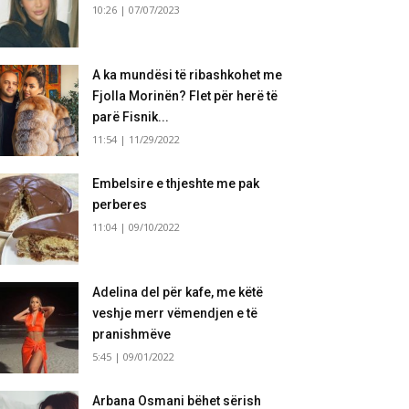
10:26 | 07/07/2023
A ka mundësi të ribashkohet me
Fjolla Morinën? Flet për herë të
parë Fisnik...
11:54 | 11/29/2022
Embelsire e thjeshte me pak
perberes
11:04 | 09/10/2022
Adelina del për kafe, me këtë
veshje merr vëmendjen e të
pranishmëve
5:45 | 09/01/2022
Arbana Osmani bëhet sërish