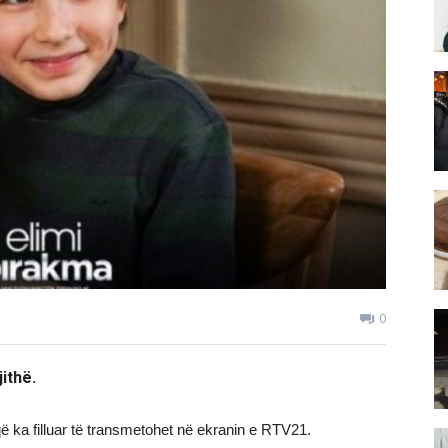
0
jithë.
 që ka filluar të transmetohet në ekranin e RTV21.