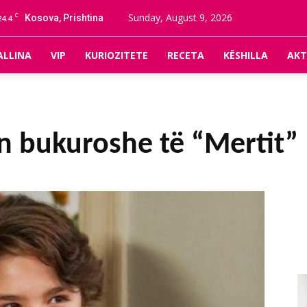
C
Sunday, August 9, 2026
Kosova, Prishtina
24.4
ALLINA
VIP
KURIOZITETE
RECETA
KËSHILLA
AKT
n bukuroshe të “Mertit”