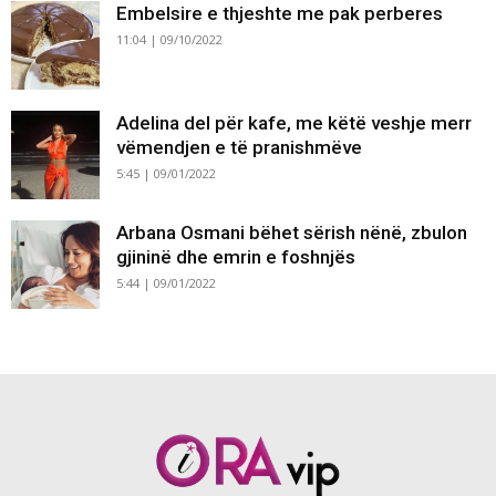
Embelsire e thjeshte me pak perberes
11:04 | 09/10/2022
Adelina del për kafe, me këtë veshje merr
vëmendjen e të pranishmëve
5:45 | 09/01/2022
Arbana Osmani bëhet sërish nënë, zbulon
gjininë dhe emrin e foshnjës
5:44 | 09/01/2022