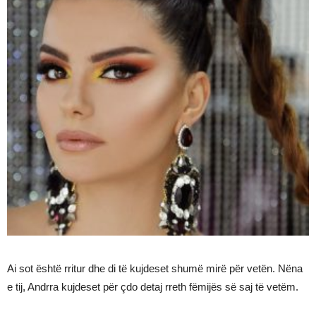
Ai sot është rritur dhe di të kujdeset shumë mirë për vetën. Nëna
e tij, Andrra kujdeset për çdo detaj rreth fëmijës së saj të vetëm.