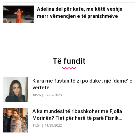
Adelina del për kafe, me këtë veshje
merr vëmendjen e të pranishmëve
Të fundit
Kiara me fustan të zi po duket një ‘damë’ e
vërtetë
10:26 | 07/07/2023
A ka mundësi të ribashkohet me Fjolla
Morinën? Flet për herë të parë Fisnik...
11:54 | 11/29/2022