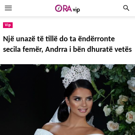
Vip
Një unazë të tillë do ta ëndërronte
secila femër, Andrra i bën dhuratë vetës