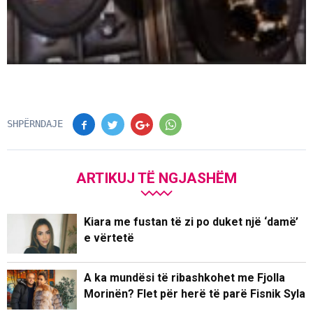
SHPËRNDAJE
ARTIKUJ TË NGJASHËM
Kiara me fustan të zi po duket një ‘damë’
e vërtetë
A ka mundësi të ribashkohet me Fjolla
Morinën? Flet për herë të parë Fisnik Syla