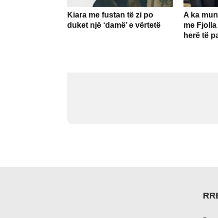
Kiara me fustan të zi po
A ka mun
duket një ‘damë’ e vërtetë
me Fjolla
herë të p
RR