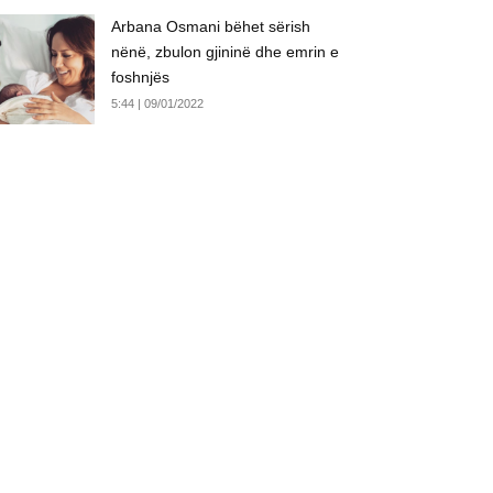
Arbana Osmani bëhet sërish
nënë, zbulon gjininë dhe emrin e
foshnjës
5:44 | 09/01/2022