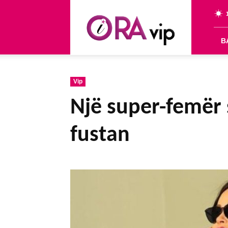
OraVip
B
Vip
Një super-femër 
fustan