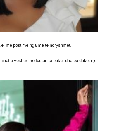
iale, me postime nga më të ndryshmet.
n shihet e veshur me fustan të bukur dhe po duket një