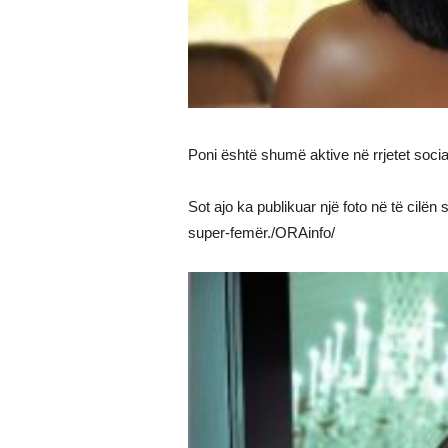
Poni është shumë aktive në rrjetet soc
Sot ajo ka publikuar një foto në të cilë
super-femër./ORAinfo/