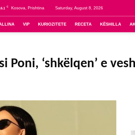
C
Kosova, Prishtina
Saturday, August 8, 2026
16.1
ALLINA
VIP
KURIOZITETE
RECETA
KËSHILLA
A
si Poni, ‘shkëlqen’ e ves