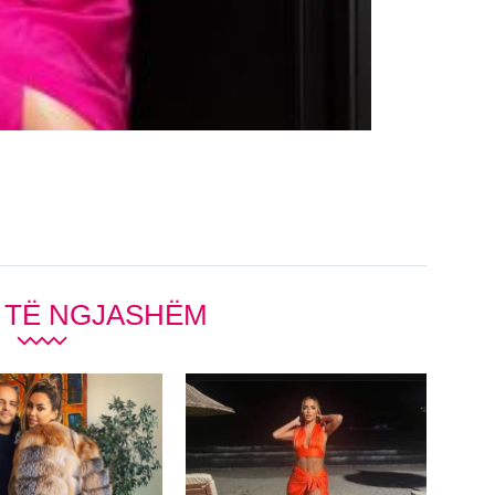
 TË NGJASHËM