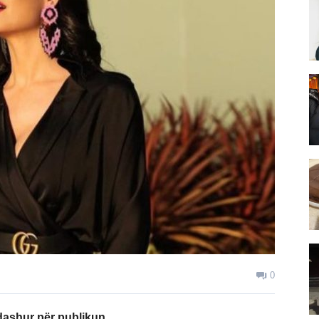
0
dashur për publikun.