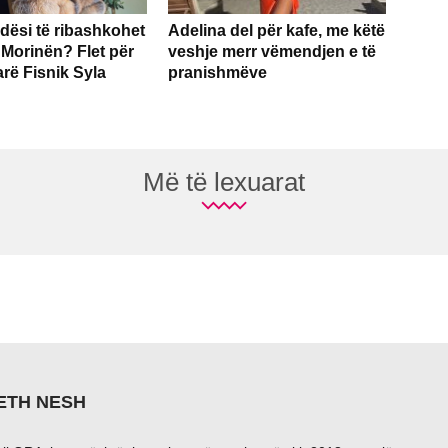
dësi të ribashkohet
Adelina del për kafe, me këtë
 Morinën? Flet për
veshje merr vëmendjen e të
arë Fisnik Syla
pranishmëve
Më të lexuarat
ETH NESH