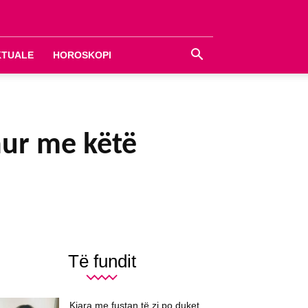
KTUALE
HOROSKOPI
hur me këtë
Të fundit
Kiara me fustan të zi po duket