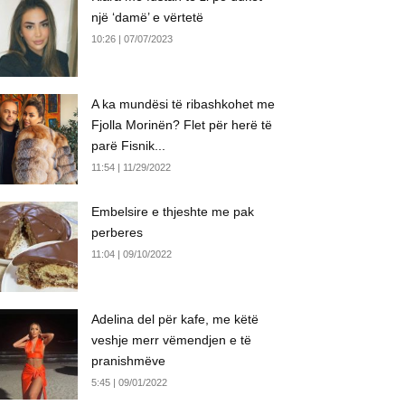
një ‘damë’ e vërtetë
10:26 | 07/07/2023
A ka mundësi të ribashkohet me
Fjolla Morinën? Flet për herë të
parë Fisnik...
11:54 | 11/29/2022
Embelsire e thjeshte me pak
perberes
11:04 | 09/10/2022
Adelina del për kafe, me këtë
veshje merr vëmendjen e të
pranishmëve
5:45 | 09/01/2022