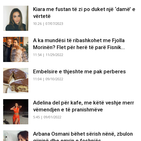
Kiara me fustan të zi po duket një ‘damë’ e
vërtetë
10:26 | 07/07/2023
A ka mundësi të ribashkohet me Fjolla
Morinën? Flet për herë të parë Fisnik...
11:54 | 11/29/2022
Embelsire e thjeshte me pak perberes
11:04 | 09/10/2022
Adelina del për kafe, me këtë veshje merr
vëmendjen e të pranishmëve
5:45 | 09/01/2022
Arbana Osmani bëhet sërish nënë, zbulon
gjininë dhe emrin e foshnjës