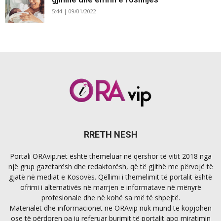
5:44 | 09/01/2022
RRETH NESH
Portali ORAvip.net është themeluar në qershor të vitit 2018 nga
një grup gazetarësh dhe redaktorësh, që të gjithë me përvojë të
gjatë në mediat e Kosovës. Qëllimi i themelimit të portalit është
ofrimi i alternativës në marrjen e informatave në mënyrë
profesionale dhe në kohë sa më të shpejtë.
Materialet dhe informacionet në ORAvip nuk mund të kopjohen
ose të përdoren pa iu referuar burimit të portalit apo miratimin