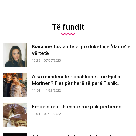
Të fundit
Kiara me fustan të zi po duket një ‘damë’ e
vërtetë
10:26 | 07/07/2023
A ka mundësi të ribashkohet me Fjolla
Morinën? Flet për herë të parë Fisnik...
11:54 | 11/29/2022
Embelsire e thjeshte me pak perberes
11:04 | 09/10/2022