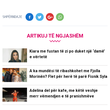
SHPËRNDAJE
ARTIKUJ TË NGJASHËM
Kiara me fustan të zi po duket një ‘damë’
e vërtetë
A ka mundësi të ribashkohet me Fjolla
Morinën? Flet për herë të parë Fisnik Syla
Adelina del për kafe, me këtë veshje
merr vëmendjen e të pranishmëve