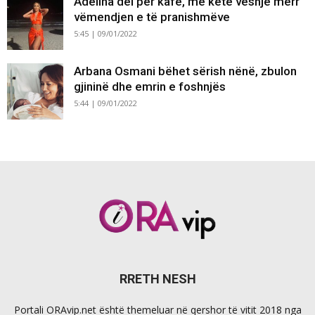
Adelina del për kafe, me këtë veshje merr
vëmendjen e të pranishmëve
5:45 | 09/01/2022
Arbana Osmani bëhet sërish nënë, zbulon
gjininë dhe emrin e foshnjës
5:44 | 09/01/2022
RRETH NESH
Portali ORAvip.net është themeluar në qershor të vitit 2018 nga