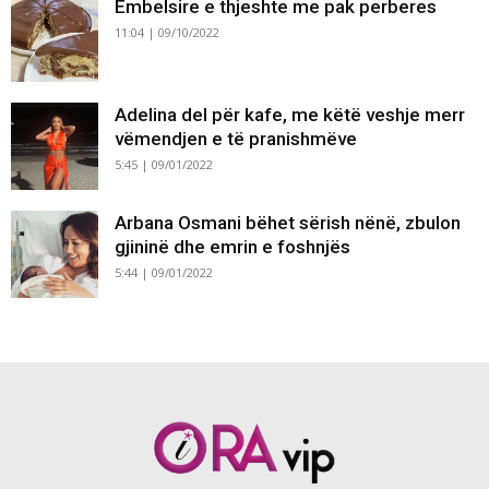
Embelsire e thjeshte me pak perberes
11:04 | 09/10/2022
Adelina del për kafe, me këtë veshje merr
vëmendjen e të pranishmëve
5:45 | 09/01/2022
Arbana Osmani bëhet sërish nënë, zbulon
gjininë dhe emrin e foshnjës
5:44 | 09/01/2022