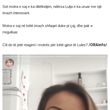
Sot motra e saj e ka ditëlindjen, ndërsa Lulja e ka uruar me një
imazh interesant.
Motra e saj në këtë imazh shfaqet duke pi çaj, dhe pak e
rregulluar.
/ORAinfo/
Cili do të jetë reagimi i motrës për këtë gjest të Lules?