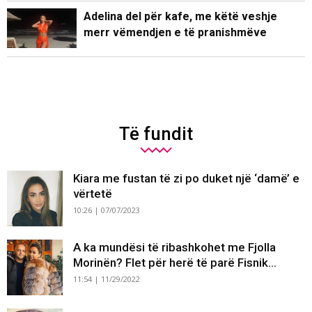
Adelina del për kafe, me këtë veshje
merr vëmendjen e të pranishmëve
Të fundit
Kiara me fustan të zi po duket një ‘damë’ e
vërtetë
10:26 | 07/07/2023
A ka mundësi të ribashkohet me Fjolla
Morinën? Flet për herë të parë Fisnik...
11:54 | 11/29/2022