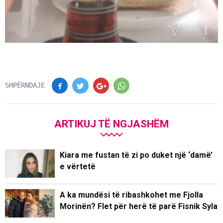
SHPËRNDAJE
ARTIKUJ TË NGJASHËM
Kiara me fustan të zi po duket një ‘damë’
e vërtetë
A ka mundësi të ribashkohet me Fjolla
Morinën? Flet për herë të parë Fisnik Syla