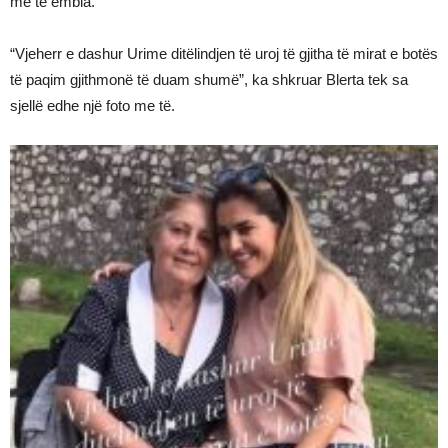
më të ëmbla.
“Vjeherr e dashur Urime ditëlindjen të uroj të gjitha të mirat e botës
të paqim gjithmonë të duam shumë”, ka shkruar Blerta tek sa
sjellë edhe një foto me të.