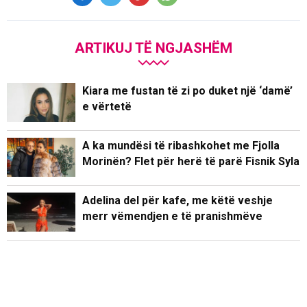
ARTIKUJ TË NGJASHËM
Kiara me fustan të zi po duket një ‘damë’
e vërtetë
A ka mundësi të ribashkohet me Fjolla
Morinën? Flet për herë të parë Fisnik Syla
Adelina del për kafe, me këtë veshje
merr vëmendjen e të pranishmëve