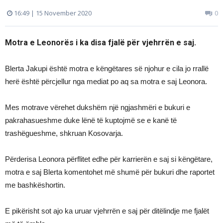
16:49 | 15 November 2020
0
Motra e Leonorës i ka disa fjalë për vjehrrën e saj.
Blerta Jakupi është motra e këngëtares së njohur e cila jo rrallë
herë është përcjellur nga mediat po aq sa motra e saj Leonora.
Mes motrave vërehet dukshëm një ngjashmëri e bukuri e
pakrahasueshme duke lënë të kuptojmë se e kanë të
trashëgueshme, shkruan Kosovarja.
Përderisa Leonora përflitet edhe për karrierën e saj si këngëtare,
motra e saj Blerta komentohet më shumë për bukuri dhe raportet
me bashkëshortin.
E pikërisht sot ajo ka uruar vjehrrën e saj për ditëlindje me fjalët