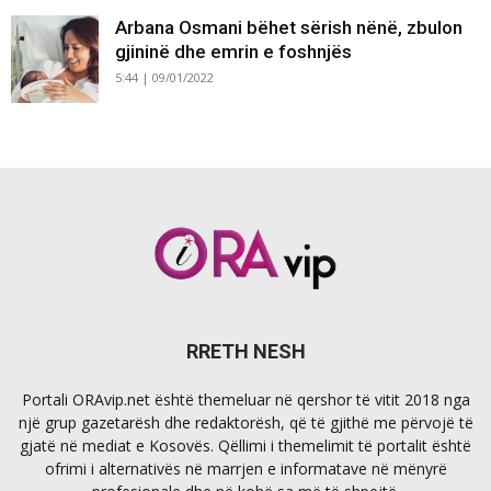
Arbana Osmani bëhet sërish nënë, zbulon
gjininë dhe emrin e foshnjës
5:44 | 09/01/2022
RRETH NESH
Portali ORAvip.net është themeluar në qershor të vitit 2018 nga
një grup gazetarësh dhe redaktorësh, që të gjithë me përvojë të
gjatë në mediat e Kosovës. Qëllimi i themelimit të portalit është
ofrimi i alternativës në marrjen e informatave në mënyrë