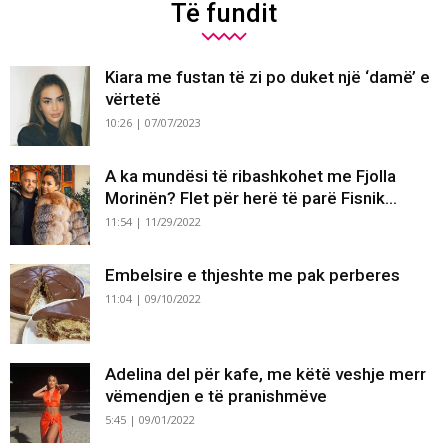
Të fundit
Kiara me fustan të zi po duket një ‘damë’ e
vërtetë
10:26 | 07/07/2023
A ka mundësi të ribashkohet me Fjolla
Morinën? Flet për herë të parë Fisnik...
11:54 | 11/29/2022
Embelsire e thjeshte me pak perberes
11:04 | 09/10/2022
Adelina del për kafe, me këtë veshje merr
vëmendjen e të pranishmëve
5:45 | 09/01/2022