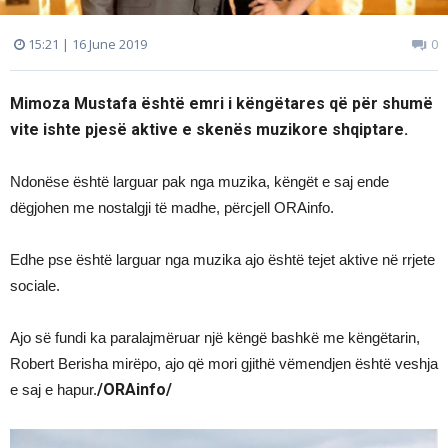
15:21 | 16 June 2019
0
Mimoza Mustafa është emri i këngëtares që për shumë
vite ishte pjesë aktive e skenës muzikore shqiptare.
Ndonëse është larguar pak nga muzika, këngët e saj ende
dëgjohen me nostalgji të madhe, përcjell ORAinfo.
Edhe pse është larguar nga muzika ajo është tejet aktive në rrjete
sociale.
Ajo së fundi ka paralajmëruar një këngë bashkë me këngëtarin,
Robert Berisha mirëpo, ajo që mori gjithë vëmendjen është veshja
/ORAinfo/
e saj e hapur.