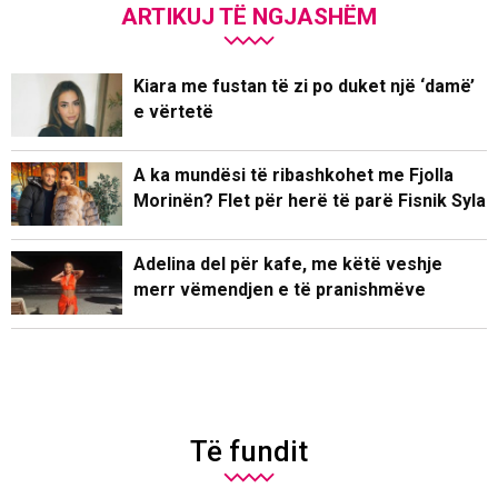
ARTIKUJ TË NGJASHËM
Kiara me fustan të zi po duket një ‘damë’
e vërtetë
A ka mundësi të ribashkohet me Fjolla
Morinën? Flet për herë të parë Fisnik Syla
Adelina del për kafe, me këtë veshje
merr vëmendjen e të pranishmëve
Të fundit