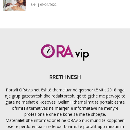
5:44 | 09/01/2022
RRETH NESH
Portali ORAvip.net është themeluar në qershor të vitit 2018 nga
një grup gazetarësh dhe redaktorësh, që të gjithë me përvojë të
gjatë në mediat e Kosovës. Qëllimi i themelimit të portalit është
ofrimi i alternativës në marrjen e informatave në mënyrë
profesionale dhe në kohë sa më të shpejtë.
Materialet dhe informacionet në ORAvip nuk mund të kopjohen
ose të përdoren pa iu referuar burimit të portalit apo miratimin