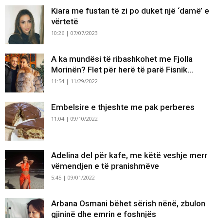
Kiara me fustan të zi po duket një ‘damë’ e
vërtetë
10:26 | 07/07/2023
A ka mundësi të ribashkohet me Fjolla
Morinën? Flet për herë të parë Fisnik...
11:54 | 11/29/2022
Embelsire e thjeshte me pak perberes
11:04 | 09/10/2022
Adelina del për kafe, me këtë veshje merr
vëmendjen e të pranishmëve
5:45 | 09/01/2022
Arbana Osmani bëhet sërish nënë, zbulon
gjininë dhe emrin e foshnjës