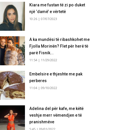
Kiara me fustan të zi po duket
një ‘damë’ e vërtetë
10:26 | 07/07/2023
A ka mundësi të ribashkohet me
Fjolla Morinën? Flet për herë të
parë Fisnik...
11:54 | 11/29/2022
Embelsire e thjeshte me pak
perberes
11:04 | 09/10/2022
Adelina del për kafe, me këtë
veshje merr vëmendjen e të
pranishmëve
5:45 | 09/01/2022