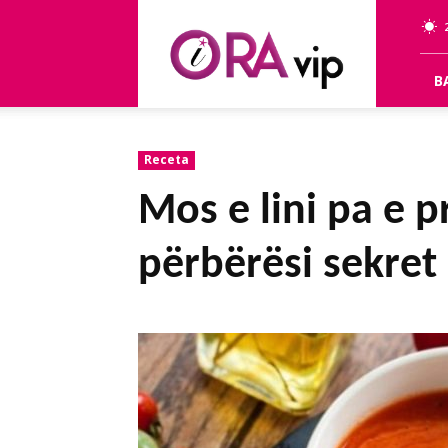
OraVip
B
Receta
Mos e lini pa e 
përbërësi sekret