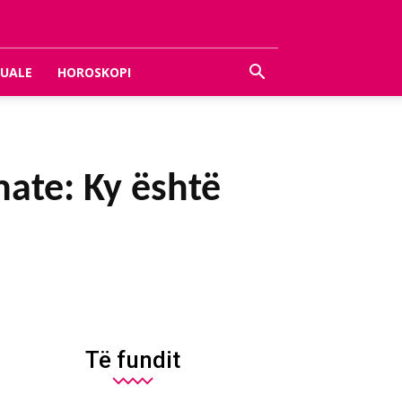
UALE
HOROSKOPI
ate: Ky është
Të fundit