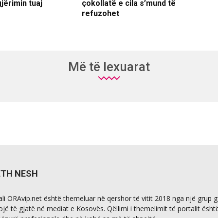
gjërimin tuaj
çokollatë e cila s’mund të
refuzohet
Më të lexuarat
ETH NESH
ali ORAvip.net është themeluar në qershor të vitit 2018 nga një grup 
ojë të gjatë në mediat e Kosovës. Qëllimi i themelimit të portalit ësht