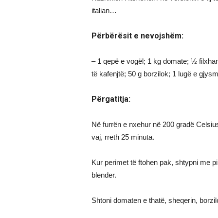
italian…
Përbërësit e nevojshëm:
– 1 qepë e vogël; 1 kg domate; ½ filxhan 
të kafenjtë; 50 g borzilok; 1 lugë e gjys
Përgatitja:
Në furrën e nxehur në 200 gradë Celsiu
vaj, rreth 25 minuta.
Kur perimet të ftohen pak, shtypni me pir
blender.
Shtoni domaten e thatë, sheqerin, borzilo