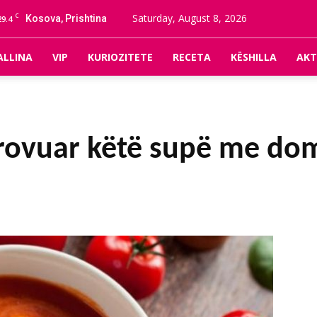
C
Saturday, August 8, 2026
Kosova, Prishtina
29.4
ALLINA
VIP
KURIOZITETE
RECETA
KËSHILLA
AKT
provuar këtë supë me dom