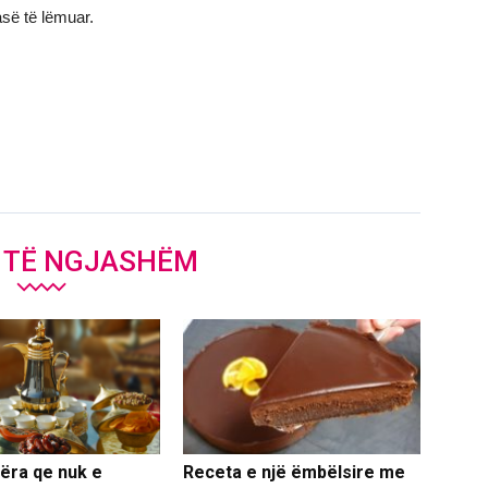
asë të lëmuar.
J TË NGJASHËM
jëra qe nuk e
Receta e një ëmbëlsire me