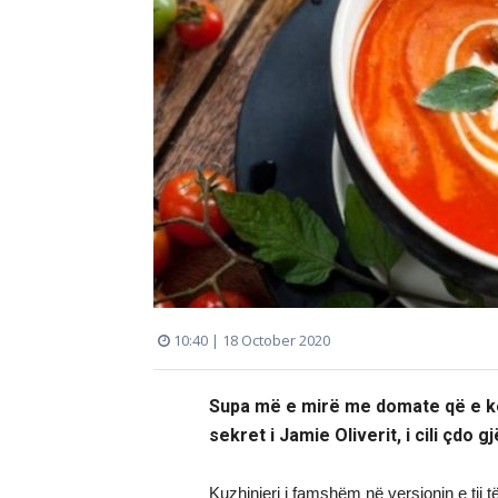
10:40 | 18 October 2020
Supa më e mirë me domate që e ke
sekret i Jamie Oliverit, i cili çdo g
Kuzhinieri i famshëm në versionin e tij