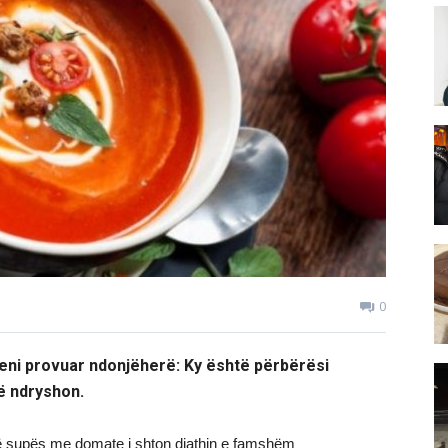
0
ni provuar ndonjëherë: Ky është përbërësi
jë ndryshon.
 të supës me domate i shton djathin e famshëm