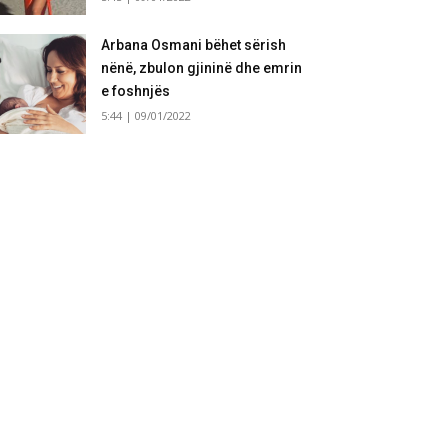
Arbana Osmani bëhet sërish
nënë, zbulon gjininë dhe emrin
e foshnjës
5:44 | 09/01/2022