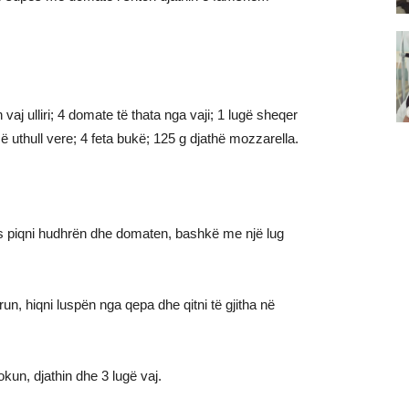
vaj ulliri; 4 domate të thata nga vaji; 1 lugë sheqer
më uthull vere; 4 feta bukë; 125 g djathë mozzarella.
s piqni hudhrën dhe domaten, bashkë me një lug
un, hiqni luspën nga qepa dhe qitni të gjitha në
kun, djathin dhe 3 lugë vaj.