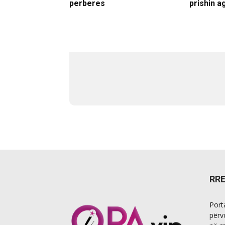
perberes
prishin a
RR
Port
përv