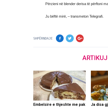
Përzieni në blender derisa të përftoni m
Ju bëftë mirë, – transmeton Telegrafi.
SHPËRNDAJE
ARTIKU
Embelsire e thjeshte me pak
Ja disa g