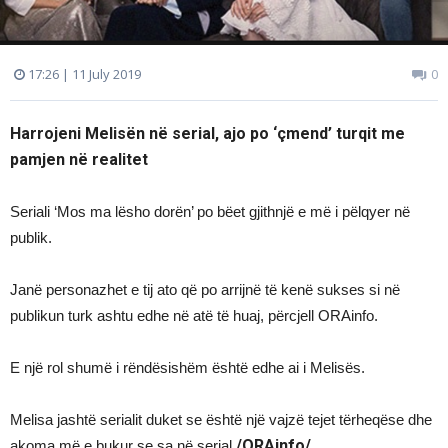
17:26 | 11 July 2019
0
Harrojeni Melisën në serial, ajo po ‘çmend’ turqit me
pamjen në realitet
Seriali ‘Mos ma lësho dorën’ po bëet gjithnjë e më i pëlqyer në
publik.
Janë personazhet e tij ato që po arrijnë të kenë sukses si në
publikun turk ashtu edhe në atë të huaj, përcjell ORAinfo.
E një rol shumë i rëndësishëm është edhe ai i Melisës.
Melisa jashtë serialit duket se është një vajzë tejet tërheqëse dhe
/ORAinfo/
akoma më e bukur se sa në serial.