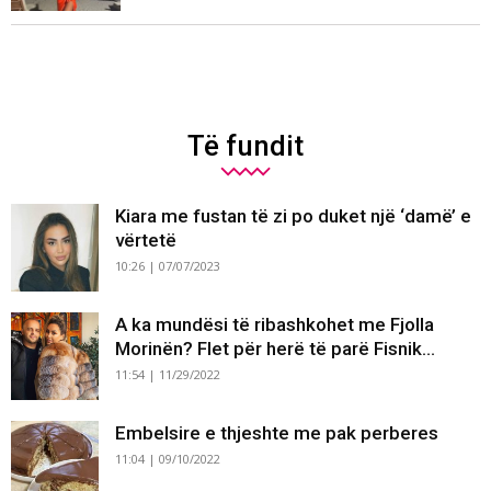
Të fundit
Kiara me fustan të zi po duket një ‘damë’ e
vërtetë
10:26 | 07/07/2023
A ka mundësi të ribashkohet me Fjolla
Morinën? Flet për herë të parë Fisnik...
11:54 | 11/29/2022
Embelsire e thjeshte me pak perberes
11:04 | 09/10/2022