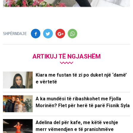
SHPËRNDAJE
ARTIKUJ TË NGJASHËM
Kiara me fustan të zi po duket një ‘damë’
e vërtetë
A ka mundësi të ribashkohet me Fjolla
Morinën? Flet për herë të parë Fisnik Syla
Adelina del për kafe, me këtë veshje
merr vëmendjen e të pranishmëve