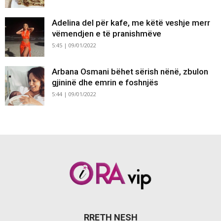
Adelina del për kafe, me këtë veshje merr
vëmendjen e të pranishmëve
5:45 | 09/01/2022
Arbana Osmani bëhet sërish nënë, zbulon
gjininë dhe emrin e foshnjës
5:44 | 09/01/2022
RRETH NESH