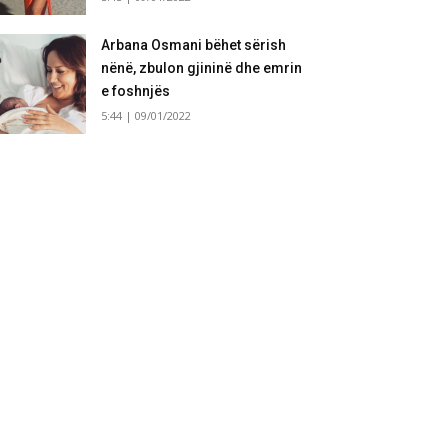
Arbana Osmani bëhet sërish
nënë, zbulon gjininë dhe emrin
e foshnjës
5:44 | 09/01/2022