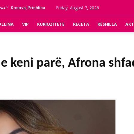
C
Friday, August 7, 2026
Kosova, Prishtina
24.4
ALLINA
VIP
KURIOZITETE
RECETA
KËSHILLA
AKT
e keni parë, Afrona shf