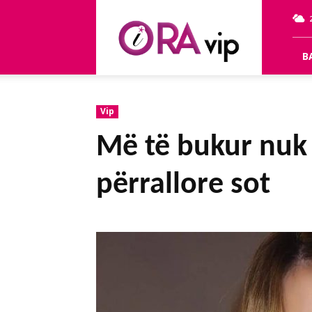
OraVip
B
Vip
Më të bukur nuk 
përrallore sot