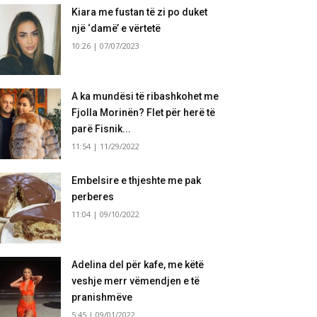
Kiara me fustan të zi po duket
një ‘damë’ e vërtetë
10:26 | 07/07/2023
A ka mundësi të ribashkohet me
Fjolla Morinën? Flet për herë të
parë Fisnik...
11:54 | 11/29/2022
Embelsire e thjeshte me pak
perberes
11:04 | 09/10/2022
Adelina del për kafe, me këtë
veshje merr vëmendjen e të
pranishmëve
5:45 | 09/01/2022