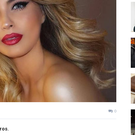
0
ros.