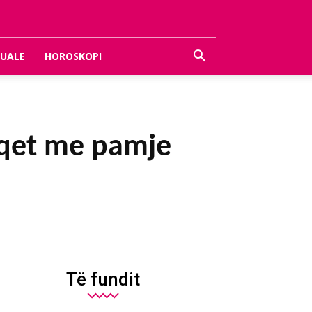
UALE
HOROSKOPI
aqet me pamje
Të fundit