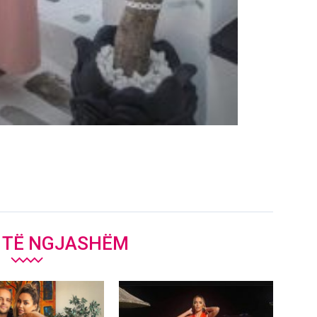
J TË NGJASHËM