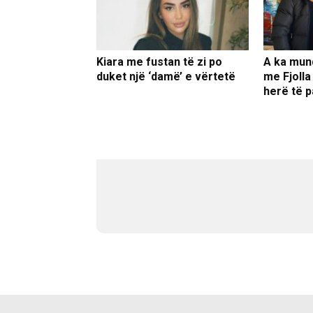
Kiara me fustan të zi po
A ka mun
duket një ‘damë’ e vërtetë
me Fjolla
herë të p