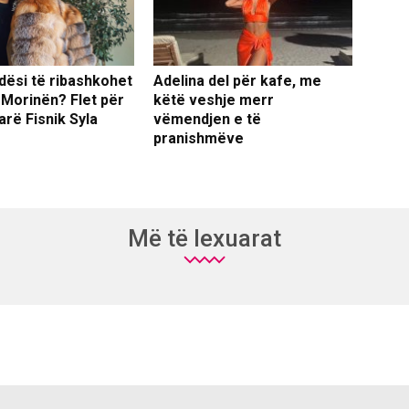
dësi të ribashkohet
Adelina del për kafe, me
 Morinën? Flet për
këtë veshje merr
arë Fisnik Syla
vëmendjen e të
pranishmëve
Më të lexuarat