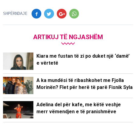
SHPËRNDAJE
ARTIKUJ TË NGJASHËM
Kiara me fustan të zi po duket një ‘damë’
e vërtetë
A ka mundësi të ribashkohet me Fjolla
Morinën? Flet për herë të parë Fisnik Syla
Adelina del për kafe, me këtë veshje
merr vëmendjen e të pranishmëve