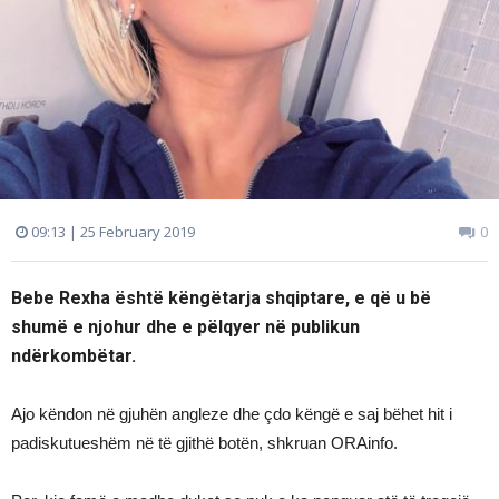
09:13 | 25 February 2019
0
Bebe Rexha është këngëtarja shqiptare, e që u bë
shumë e njohur dhe e pëlqyer në publikun
ndërkombëtar.
Ajo këndon në gjuhën angleze dhe çdo këngë e saj bëhet hit i
padiskutueshëm në të gjithë botën, shkruan ORAinfo.