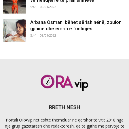
5:45 | 09/01/2022
Arbana Osmani bëhet sërish nënë, zbulon
gjininë dhe emrin e foshnjës
5:44 | 09/01/2022
RRETH NESH
Portali ORAvip.net është themeluar në qershor të vitit 2018 nga
një grup gazetarësh dhe redaktorësh, që të gjithë me përvojë të