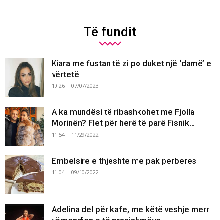
Të fundit
Kiara me fustan të zi po duket një ‘damë’ e
vërtetë
10:26 | 07/07/2023
A ka mundësi të ribashkohet me Fjolla
Morinën? Flet për herë të parë Fisnik...
11:54 | 11/29/2022
Embelsire e thjeshte me pak perberes
11:04 | 09/10/2022
Adelina del për kafe, me këtë veshje merr
vëmendjen e të pranishmëve