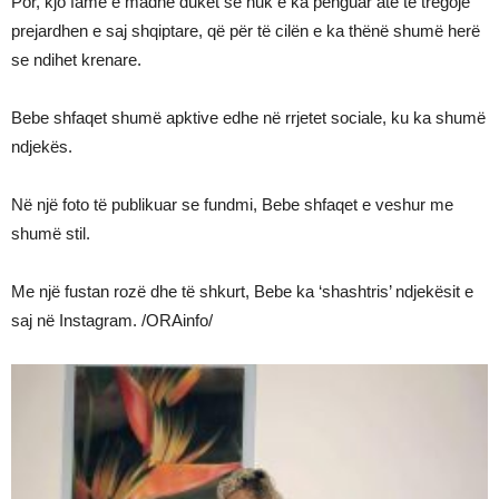
Por, kjo famë e madhe duket se nuk e ka penguar atë të tregojë
prejardhen e saj shqiptare, që për të cilën e ka thënë shumë herë
se ndihet krenare.
Bebe shfaqet shumë apktive edhe në rrjetet sociale, ku ka shumë
ndjekës.
Në një foto të publikuar se fundmi, Bebe shfaqet e veshur me
shumë stil.
Me një fustan rozë dhe të shkurt, Bebe ka ‘shashtris’ ndjekësit e
saj në Instagram. /ORAinfo/