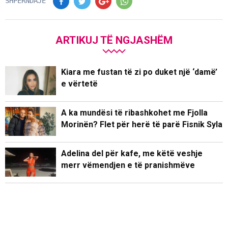
SHPËRNDAJE
ARTIKUJ TË NGJASHËM
Kiara me fustan të zi po duket një ‘damë’
e vërtetë
A ka mundësi të ribashkohet me Fjolla
Morinën? Flet për herë të parë Fisnik Syla
Adelina del për kafe, me këtë veshje
merr vëmendjen e të pranishmëve