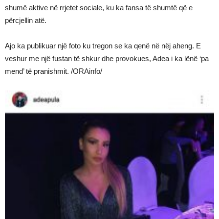
shumë aktive në rrjetet sociale, ku ka fansa të shumtë që e
përcjellin atë.
Ajo ka publikuar një foto ku tregon se ka qenë në nëj aheng. E
veshur me një fustan të shkur dhe provokues, Adea i ka lënë ‘pa
mend’ të pranishmit. /ORAinfo/