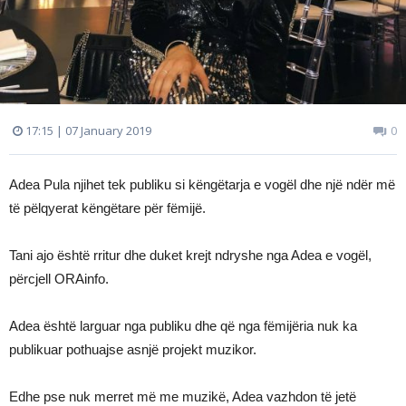
17:15 | 07 January 2019
0
Adea Pula njihet tek publiku si këngëtarja e vogël dhe një ndër më
të pëlqyerat këngëtare për fëmijë.
Tani ajo është rritur dhe duket krejt ndryshe nga Adea e vogël,
përcjell ORAinfo.
Adea është larguar nga publiku dhe që nga fëmijëria nuk ka
publikuar pothuajse asnjë projekt muzikor.
Edhe pse nuk merret më me muzikë, Adea vazhdon të jetë