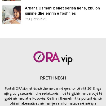
Arbana Osmani bëhet sërish nënë, zbulon
gjininë dhe emrin e foshnjës
5:44 | 09/01/2022
RRETH NESH
Portali ORAvip.net është themeluar në qershor të vitit 2018 nga
një grup gazetarësh dhe redaktorësh, që të gjithë me përvojë të
gjatë në mediat e Kosovës. Qëllimi i themelimit të portalit është
ofrimi i alternativës në marrjen e informatave në mënyrë