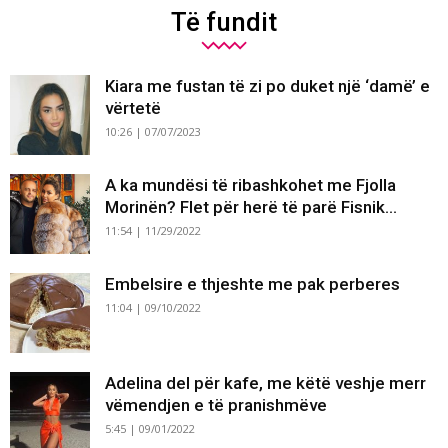
Të fundit
Kiara me fustan të zi po duket një ‘damë’ e
vërtetë
10:26 | 07/07/2023
A ka mundësi të ribashkohet me Fjolla
Morinën? Flet për herë të parë Fisnik...
11:54 | 11/29/2022
Embelsire e thjeshte me pak perberes
11:04 | 09/10/2022
Adelina del për kafe, me këtë veshje merr
vëmendjen e të pranishmëve
5:45 | 09/01/2022