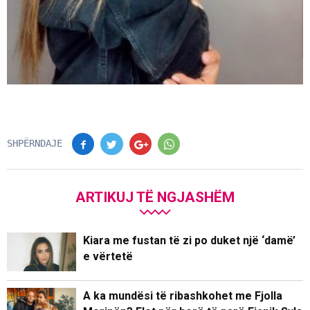
SHPËRNDAJE
ARTIKUJ TË NGJASHËM
Kiara me fustan të zi po duket një ‘damë’
e vërtetë
A ka mundësi të ribashkohet me Fjolla