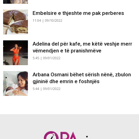
Embelsire e thjeshte me pak perberes
11:04 | 09/10/2022
Adelina del për kafe, me këtë veshje merr
vëmendjen e të pranishmëve
5:45 | 09/01/2022
Arbana Osmani bëhet sërish nënë, zbulon
gjininë dhe emrin e foshnjës
5:44 | 09/01/2022