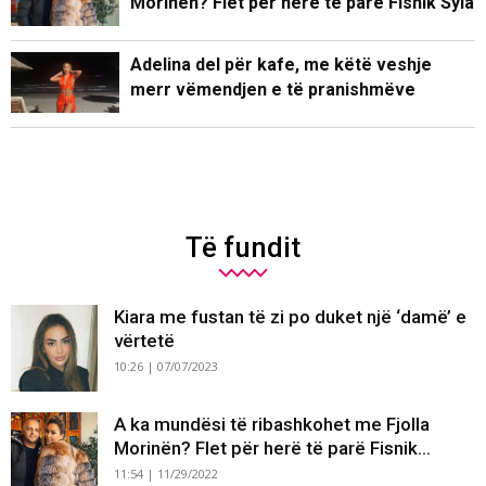
Morinën? Flet për herë të parë Fisnik Syla
Adelina del për kafe, me këtë veshje
merr vëmendjen e të pranishmëve
Të fundit
Kiara me fustan të zi po duket një ‘damë’ e
vërtetë
10:26 | 07/07/2023
A ka mundësi të ribashkohet me Fjolla
Morinën? Flet për herë të parë Fisnik...
11:54 | 11/29/2022