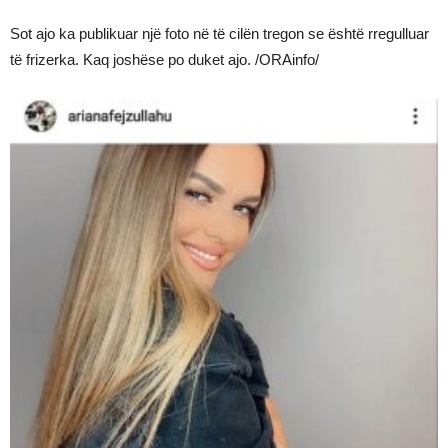
Sot ajo ka publikuar një foto në të cilën tregon se është rregulluar
të frizerka. Kaq joshëse po duket ajo. /ORAinfo/