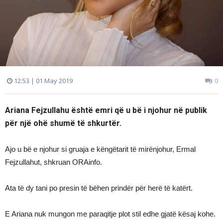
12:53 | 01 May 2019
0
Ariana Fejzullahu është emri që u bë i njohur në publik
për një ohë shumë të shkurtër.
Ajo u bë e njohur si gruaja e këngëtarit të mirënjohur, Ermal
Fejzullahut, shkruan ORAinfo.
Ata të dy tani po presin të bëhen prindër për herë të katërt.
E Ariana nuk mungon me paraqitje plot stil edhe gjatë kësaj kohe.