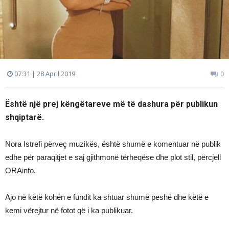
07:31 | 28 April 2019
0
Është një prej këngëtareve më të dashura për publikun
shqiptarë.
Nora Istrefi përveç muzikës, është shumë e komentuar në publik
edhe për paraqitjet e saj gjithmonë tërheqëse dhe plot stil, përcjell
ORAinfo.
Ajo në këtë kohën e fundit ka shtuar shumë peshë dhe këtë e
kemi vërejtur në fotot që i ka publikuar.