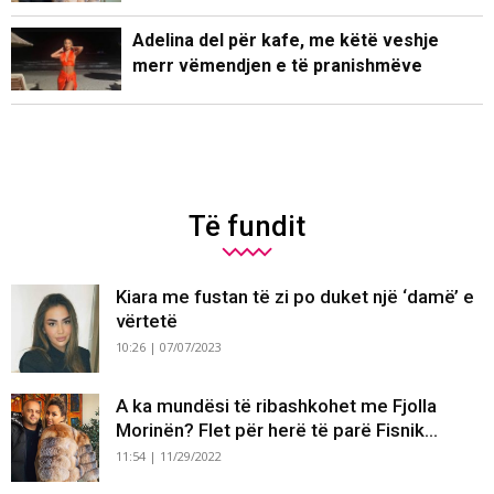
Adelina del për kafe, me këtë veshje
merr vëmendjen e të pranishmëve
Të fundit
Kiara me fustan të zi po duket një ‘damë’ e
vërtetë
10:26 | 07/07/2023
A ka mundësi të ribashkohet me Fjolla
Morinën? Flet për herë të parë Fisnik...
11:54 | 11/29/2022