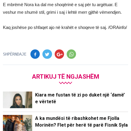
E mbrëmë Nora ka dal me shoqërinë e saj për tu argëtuar. E
veshur me shumë stil, grimi i saj i lehtë merr gjithë vëmendjen.
Kaq joshëse po shfaqet ajo në krahët e shoqeve të saj. /ORAinfo/
SHPËRNDAJE
ARTIKUJ TË NGJASHËM
Kiara me fustan të zi po duket një ‘damë’
e vërtetë
A ka mundësi të ribashkohet me Fjolla
Morinën? Flet për herë të parë Fisnik Syla