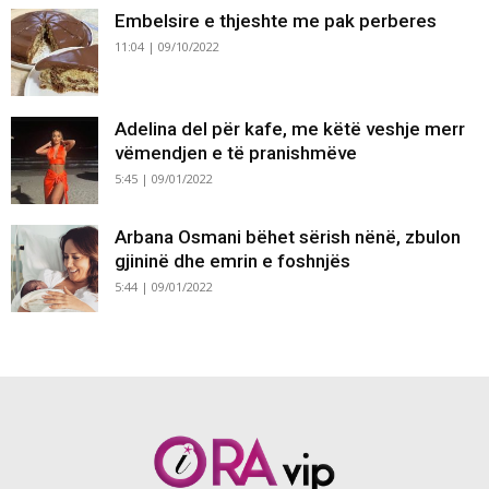
Embelsire e thjeshte me pak perberes
11:04 | 09/10/2022
Adelina del për kafe, me këtë veshje merr
vëmendjen e të pranishmëve
5:45 | 09/01/2022
Arbana Osmani bëhet sërish nënë, zbulon
gjininë dhe emrin e foshnjës
5:44 | 09/01/2022