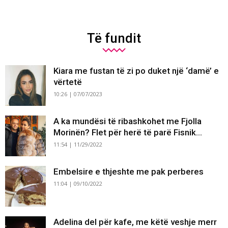
Të fundit
Kiara me fustan të zi po duket një ‘damë’ e
vërtetë
10:26 | 07/07/2023
A ka mundësi të ribashkohet me Fjolla
Morinën? Flet për herë të parë Fisnik...
11:54 | 11/29/2022
Embelsire e thjeshte me pak perberes
11:04 | 09/10/2022
Adelina del për kafe, me këtë veshje merr