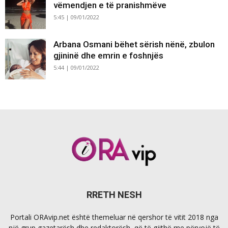
vëmendjen e të pranishmëve
5:45 | 09/01/2022
Arbana Osmani bëhet sërish nënë, zbulon
gjininë dhe emrin e foshnjës
5:44 | 09/01/2022
RRETH NESH
Portali ORAvip.net është themeluar në qershor të vitit 2018 nga
një grup gazetarësh dhe redaktorësh, që të gjithë me përvojë të