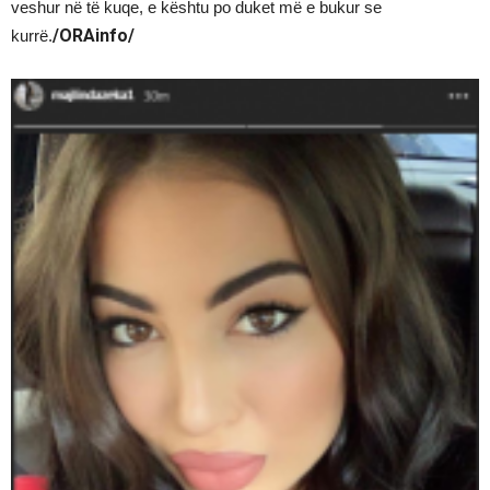
veshur në të kuqe, e kështu po duket më e bukur se
/ORAinfo/
kurrë.