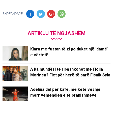
SHPËRNDAJE
ARTIKUJ TË NGJASHËM
Kiara me fustan të zi po duket një ‘damë’
e vërtetë
A ka mundësi të ribashkohet me Fjolla
Morinën? Flet për herë të parë Fisnik Syla
Adelina del për kafe, me këtë veshje
merr vëmendjen e të pranishmëve