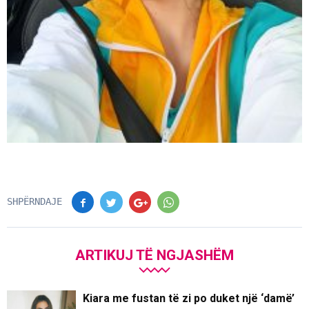
SHPËRNDAJE
ARTIKUJ TË NGJASHËM
Kiara me fustan të zi po duket një ‘damë’