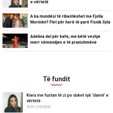
e vërtetë
A ka mundësi të ribashkohet me Fjolla
Morinën? Flet për herë të parë Fisnik Syla
Adelina del për kafe, me këtë veshje
merr vëmendjen e të pranishmëve
Të fundit
Kiara me fustan të zi po duket një ‘damë’ e
vërtetë
10:26 | 07/07/2023