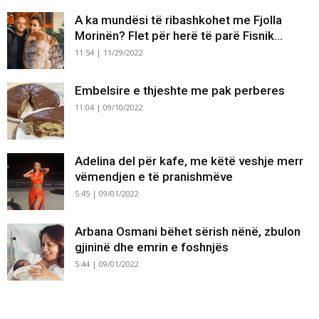
A ka mundësi të ribashkohet me Fjolla
Morinën? Flet për herë të parë Fisnik...
11:54 | 11/29/2022
Embelsire e thjeshte me pak perberes
11:04 | 09/10/2022
Adelina del për kafe, me këtë veshje merr
vëmendjen e të pranishmëve
5:45 | 09/01/2022
Arbana Osmani bëhet sërish nënë, zbulon
gjininë dhe emrin e foshnjës
5:44 | 09/01/2022