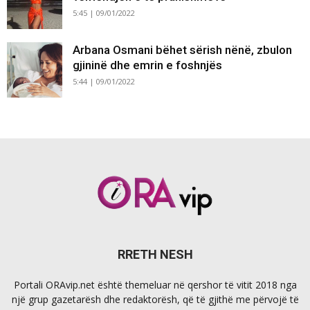
5:45 | 09/01/2022
Arbana Osmani bëhet sërish nënë, zbulon
gjininë dhe emrin e foshnjës
5:44 | 09/01/2022
RRETH NESH
Portali ORAvip.net është themeluar në qershor të vitit 2018 nga
një grup gazetarësh dhe redaktorësh, që të gjithë me përvojë të