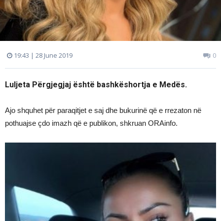
19:43 | 28 June 2019
0
Luljeta Përgjegjaj është bashkëshortja e Medës.
Ajo shquhet për paraqitjet e saj dhe bukurinë që e rrezaton në
pothuajse çdo imazh që e publikon, shkruan ORAinfo.