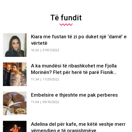
Të fundit
Kiara me fustan të zi po duket një ‘damë’ e
vërtetë
10:26 | 07/07/2023
A ka mundësi të ribashkohet me Fjolla
Morinën? Flet për herë të parë Fisnik...
11:54 | 11/29/2022
Embelsire e thjeshte me pak perberes
11:04 | 09/10/2022
Adelina del për kafe, me këtë veshje merr
vëmendjen e të pranishmëve