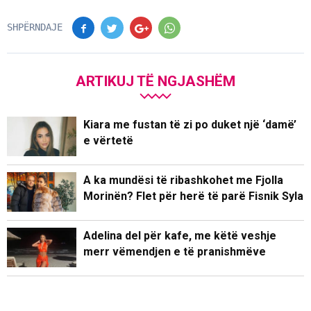
SHPËRNDAJE
ARTIKUJ TË NGJASHËM
Kiara me fustan të zi po duket një ‘damë’
e vërtetë
A ka mundësi të ribashkohet me Fjolla
Morinën? Flet për herë të parë Fisnik Syla
Adelina del për kafe, me këtë veshje
merr vëmendjen e të pranishmëve