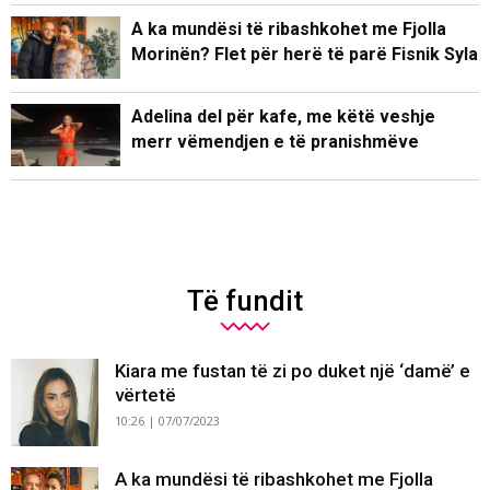
A ka mundësi të ribashkohet me Fjolla
Morinën? Flet për herë të parë Fisnik Syla
Adelina del për kafe, me këtë veshje
merr vëmendjen e të pranishmëve
Të fundit
Kiara me fustan të zi po duket një ‘damë’ e
vërtetë
10:26 | 07/07/2023
A ka mundësi të ribashkohet me Fjolla