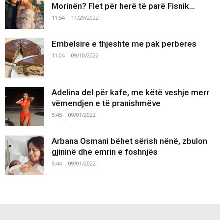
Morinën? Flet për herë të parë Fisnik...
11:54 | 11/29/2022
Embelsire e thjeshte me pak perberes
11:04 | 09/10/2022
Adelina del për kafe, me këtë veshje merr
vëmendjen e të pranishmëve
5:45 | 09/01/2022
Arbana Osmani bëhet sërish nënë, zbulon
gjininë dhe emrin e foshnjës
5:44 | 09/01/2022