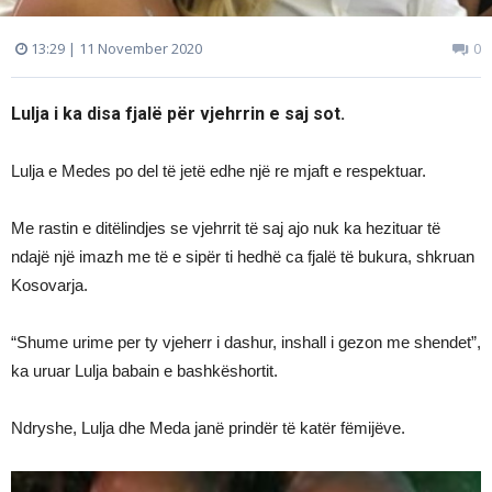
13:29 | 11 November 2020
0
Lulja i ka disa fjalë për vjehrrin e saj sot.
Lulja e Medes po del të jetë edhe një re mjaft e respektuar.
Me rastin e ditëlindjes se vjehrrit të saj ajo nuk ka hezituar të
ndajë një imazh me të e sipër ti hedhë ca fjalë të bukura, shkruan
Kosovarja.
“Shume urime per ty vjeherr i dashur, inshall i gezon me shendet”,
ka uruar Lulja babain e bashkëshortit.
Ndryshe, Lulja dhe Meda janë prindër të katër fëmijëve.