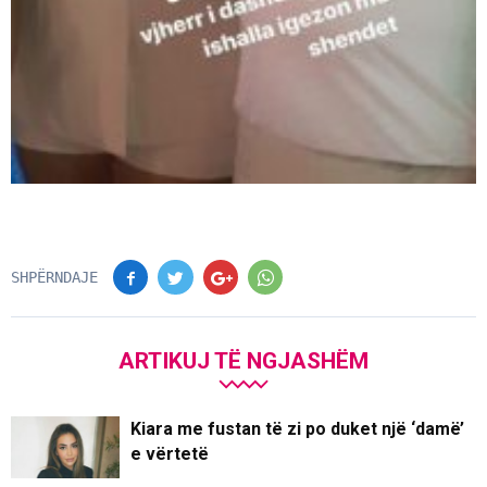
SHPËRNDAJE
ARTIKUJ TË NGJASHËM
Kiara me fustan të zi po duket një ‘damë’
e vërtetë