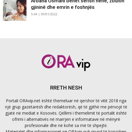
Arbana Osmani bëhet sërish nënë, zbulon
gjininë dhe emrin e foshnjës
5:44 | 09/01/2022
RRETH NESH
Portali ORAvip.net është themeluar në qershor të vitit 2018 nga
një grup gazetarësh dhe redaktorësh, që të gjithë me përvojë të
gjatë në mediat e Kosovës. Qëllimi i themelimit të portalit është
ofrimi i alternativës në marrjen e informatave në mënyrë
profesionale dhe në kohë sa më të shpejtë.
Materialet dhe informacionet në ORAvip nuk mund të kopjohen