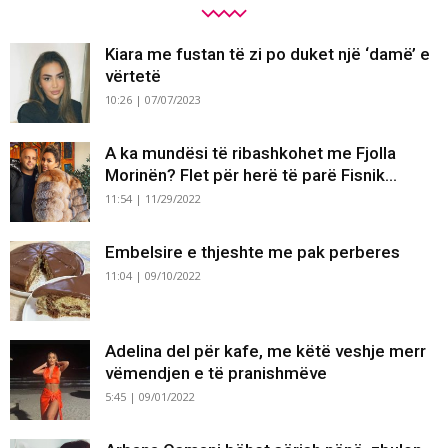
Kiara me fustan të zi po duket një ‘damë’ e
vërtetë
10:26 | 07/07/2023
A ka mundësi të ribashkohet me Fjolla
Morinën? Flet për herë të parë Fisnik...
11:54 | 11/29/2022
Embelsire e thjeshte me pak perberes
11:04 | 09/10/2022
Adelina del për kafe, me këtë veshje merr
vëmendjen e të pranishmëve
5:45 | 09/01/2022