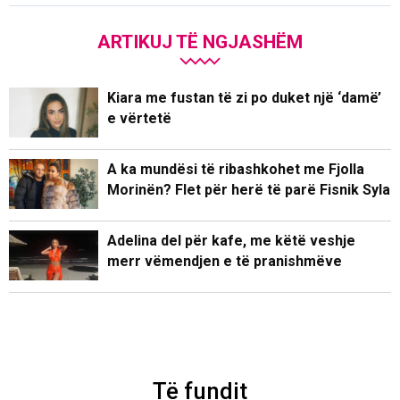
ARTIKUJ TË NGJASHËM
Kiara me fustan të zi po duket një ‘damë’
e vërtetë
A ka mundësi të ribashkohet me Fjolla
Morinën? Flet për herë të parë Fisnik Syla
Adelina del për kafe, me këtë veshje
merr vëmendjen e të pranishmëve
Të fundit