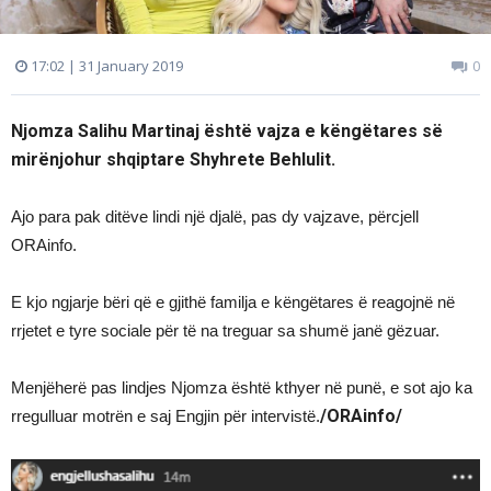
17:02 | 31 January 2019
0
Njomza Salihu Martinaj është vajza e këngëtares së
mirënjohur shqiptare Shyhrete Behlulit.
Ajo para pak ditëve lindi një djalë, pas dy vajzave, përcjell
ORAinfo.
E kjo ngjarje bëri që e gjithë familja e këngëtares ë reagojnë në
rrjetet e tyre sociale për të na treguar sa shumë janë gëzuar.
Menjëherë pas lindjes Njomza është kthyer në punë, e sot ajo ka
/ORAinfo/
rregulluar motrën e saj Engjin për intervistë.