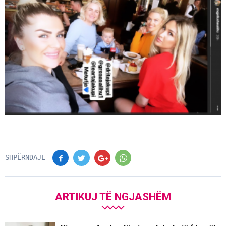
SHPËRNDAJE
ARTIKUJ TË NGJASHËM