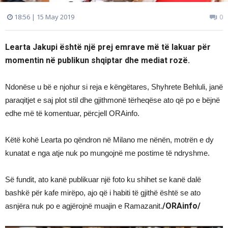
18:56 | 15 May 2019
0
Learta Jakupi është një prej emrave më të lakuar për
momentin në publikun shqiptar dhe mediat rozë.
Ndonëse u bë e njohur si reja e këngëtares, Shyhrete Behluli, janë
paraqitjet e saj plot stil dhe gjithmonë tërheqëse ato që po e bëjnë
edhe më të komentuar, përcjell ORAinfo.
Këtë kohë Learta po qëndron në Milano me nënën, motrën e dy
kunatat e nga atje nuk po mungojnë me postime të ndryshme.
Së fundit, ato kanë publikuar një foto ku shihet se kanë dalë
bashkë për kafe mirëpo, ajo që i habiti të gjithë është se ato
/ORAinfo/
asnjëra nuk po e agjërojnë muajin e Ramazanit.