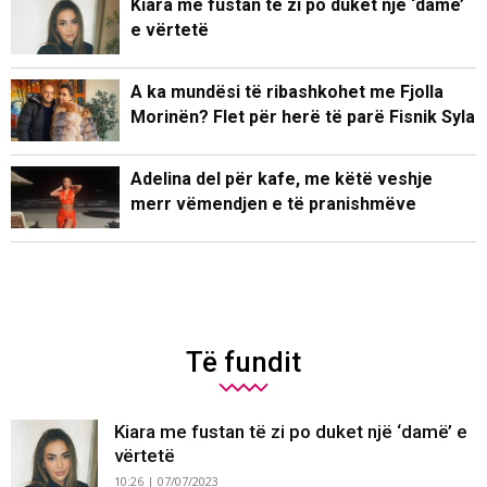
Kiara me fustan të zi po duket një ‘damë’
e vërtetë
A ka mundësi të ribashkohet me Fjolla
Morinën? Flet për herë të parë Fisnik Syla
Adelina del për kafe, me këtë veshje
merr vëmendjen e të pranishmëve
Të fundit
Kiara me fustan të zi po duket një ‘damë’ e
vërtetë
10:26 | 07/07/2023