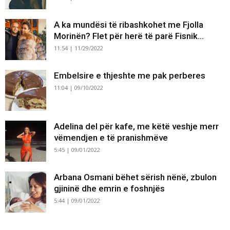
A ka mundësi të ribashkohet me Fjolla
Morinën? Flet për herë të parë Fisnik...
11:54 | 11/29/2022
Embelsire e thjeshte me pak perberes
11:04 | 09/10/2022
Adelina del për kafe, me këtë veshje merr
vëmendjen e të pranishmëve
5:45 | 09/01/2022
Arbana Osmani bëhet sërish nënë, zbulon
gjininë dhe emrin e foshnjës
5:44 | 09/01/2022