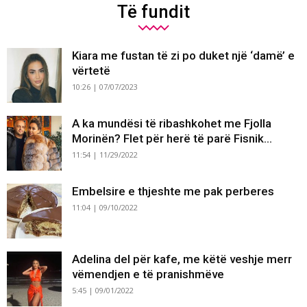
Të fundit
Kiara me fustan të zi po duket një ‘damë’ e
vërtetë
10:26 | 07/07/2023
A ka mundësi të ribashkohet me Fjolla
Morinën? Flet për herë të parë Fisnik...
11:54 | 11/29/2022
Embelsire e thjeshte me pak perberes
11:04 | 09/10/2022
Adelina del për kafe, me këtë veshje merr
vëmendjen e të pranishmëve
5:45 | 09/01/2022