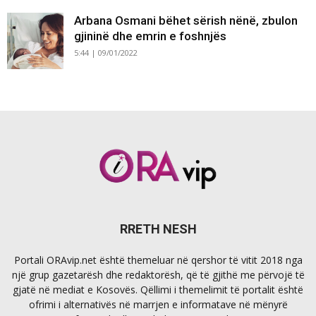
Arbana Osmani bëhet sërish nënë, zbulon
gjininë dhe emrin e foshnjës
5:44 | 09/01/2022
RRETH NESH
Portali ORAvip.net është themeluar në qershor të vitit 2018 nga
një grup gazetarësh dhe redaktorësh, që të gjithë me përvojë të
gjatë në mediat e Kosovës. Qëllimi i themelimit të portalit është
ofrimi i alternativës në marrjen e informatave në mënyrë