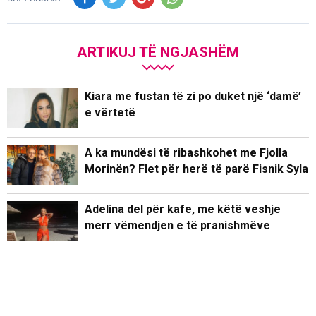
ARTIKUJ TË NGJASHËM
Kiara me fustan të zi po duket një ‘damë’
e vërtetë
A ka mundësi të ribashkohet me Fjolla
Morinën? Flet për herë të parë Fisnik Syla
Adelina del për kafe, me këtë veshje
merr vëmendjen e të pranishmëve