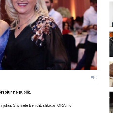
0
rfolur në publik.
ë njohur, Shyhrete Behlulit, shkruan ORAinfo.