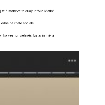
të fustaneve të quajtur “Mia Matin”.
edhe në rrjete sociale.
 i ka veshur vjehrrës fustanin më të