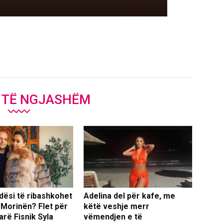
J TË NGJASHËM
dësi të ribashkohet
Adelina del për kafe, me
 Morinën? Flet për
këtë veshje merr
arë Fisnik Syla
vëmendjen e të