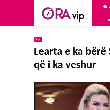
OraVip
B
Vip
Learta e ka bërë
që i ka veshur