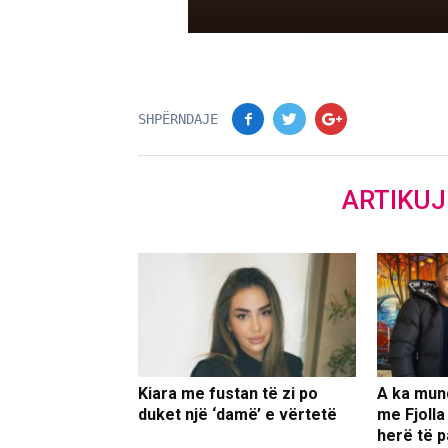
SHPËRNDAJE
ARTIKU
Kiara me fustan të zi po
A ka mun
duket një ‘damë’ e vërtetë
me Fjolla
herë të p