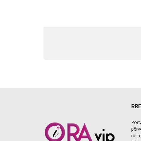
RR
Port
përv
në m