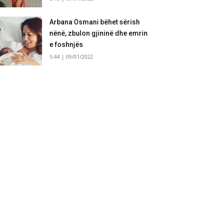
Arbana Osmani bëhet sërish
nënë, zbulon gjininë dhe emrin
e foshnjës
5:44 | 09/01/2022