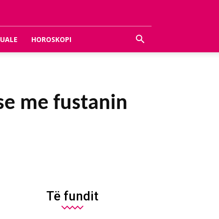
UALE
HOROSKOPI
use me fustanin
Të fundit