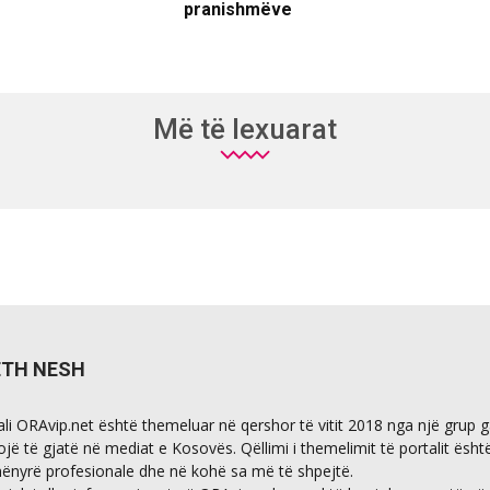
pranishmëve
Më të lexuarat
ETH NESH
ali ORAvip.net është themeluar në qershor të vitit 2018 nga një grup 
ojë të gjatë në mediat e Kosovës. Qëllimi i themelimit të portalit ësht
ënyrë profesionale dhe në kohë sa më të shpejtë.