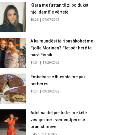
Kiara me fustan të zi po duket
një ‘damë’ e vërtetë
10:26 | 07/07/2023
A ka mundësi të ribashkohet me
Fjolla Morinën? Flet për herë të
parë Fisnik...
11:54 | 11/29/2022
Embelsire e thjeshte me pak
perberes
11:04 | 09/10/2022
Adelina del për kafe, me këtë
veshje merr vëmendjen e të
pranishmëve
5:45 | 09/01/2022