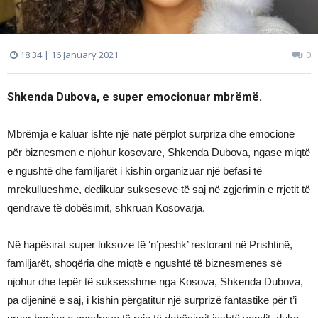
18:34 | 16 January 2021
0
Shkenda Dubova, e super emocionuar mbrëmë.
Mbrëmja e kaluar ishte një natë përplot surpriza dhe emocione
për biznesmen e njohur kosovare, Shkenda Dubova, ngase miqtë
e ngushtë dhe familjarët i kishin organizuar një befasi të
mrekullueshme, dedikuar sukseseve të saj në zgjerimin e rrjetit të
qendrave të dobësimit, shkruan Kosovarja.
Në hapësirat super luksoze të ‘n’peshk’ restorant në Prishtinë,
familjarët, shoqëria dhe miqtë e ngushtë të biznesmenes së
njohur dhe tepër të suksesshme nga Kosova, Shkenda Dubova,
pa dijeninë e saj, i kishin përgatitur një surprizë fantastike për t’i