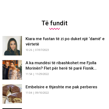
Të fundit
Kiara me fustan të zi po duket një ‘damë’ e
vërtetë
10:26 | 07/07/2023
A ka mundësi të ribashkohet me Fjolla
Morinën? Flet për herë të parë Fisnik...
11:54 | 11/29/2022
Embelsire e thjeshte me pak perberes
11:04 | 09/10/2022