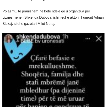
Po ashtu, të pranishëm në këtë ndejë që u organizua për
biznesmenen Shkenda Dubova, ishin edhe aktori i humorit Adnan
Blakaj, si dhe gazetari Milot Nuraj.