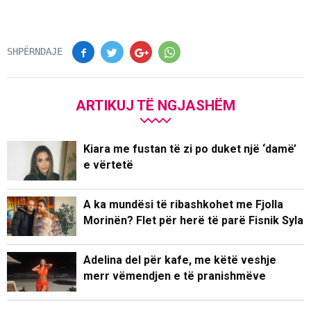
SHPËRNDAJE
ARTIKUJ TË NGJASHËM
Kiara me fustan të zi po duket një ‘damë’
e vërtetë
A ka mundësi të ribashkohet me Fjolla
Morinën? Flet për herë të parë Fisnik Syla
Adelina del për kafe, me këtë veshje
merr vëmendjen e të pranishmëve