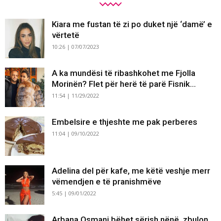
Kiara me fustan të zi po duket një ‘damë’ e
vërtetë
10:26 | 07/07/2023
A ka mundësi të ribashkohet me Fjolla
Morinën? Flet për herë të parë Fisnik...
11:54 | 11/29/2022
Embelsire e thjeshte me pak perberes
11:04 | 09/10/2022
Adelina del për kafe, me këtë veshje merr
vëmendjen e të pranishmëve
5:45 | 09/01/2022
Arbana Osmani bëhet sërish nënë, zbulon