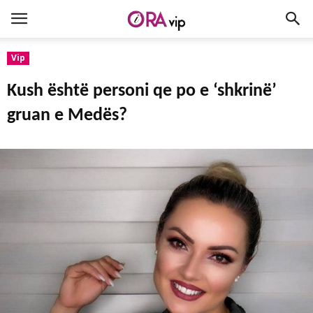
Vip
Kush është personi qe po e ‘shkrinë’
gruan e Medës?