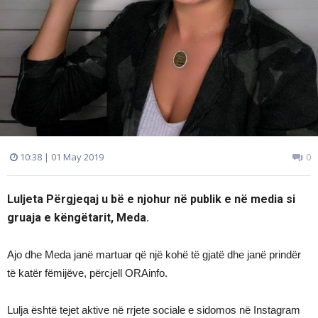
10:38 | 01 May 2019
0
Luljeta Përgjeqaj u bë e njohur në publik e në media si
gruaja e këngëtarit, Meda.
Ajo dhe Meda janë martuar që një kohë të gjatë dhe janë prindër
të katër fëmijëve, përcjell ORAinfo.
Lulja është tejet aktive në rrjete sociale e sidomos në Instagram