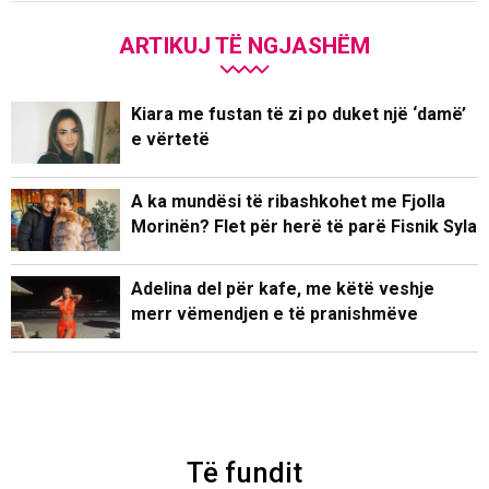
ARTIKUJ TË NGJASHËM
Kiara me fustan të zi po duket një ‘damë’
e vërtetë
A ka mundësi të ribashkohet me Fjolla
Morinën? Flet për herë të parë Fisnik Syla
Adelina del për kafe, me këtë veshje
merr vëmendjen e të pranishmëve
Të fundit