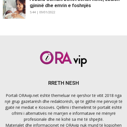
gjininë dhe emrin e foshnjës
5:44 | 09/01/2022
RRETH NESH
Portali ORAvip.net është themeluar në qershor të vitit 2018 nga
një grup gazetarësh dhe redaktorësh, që të gjithë me përvojë të
gjatë në mediat e Kosovës. Qëllimi i themelimit të portalit është
ofrimi i alternativës në marrjen e informatave në mënyrë
profesionale dhe në kohë sa më të shpejtë.
Materialet dhe informacionet në ORAvip nuk mund të kopjohen