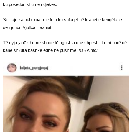
ku posedon shumë ndjekës.
Sot, ajo ka publikuar një foto ku shfaqet në krahet e këngëtares
se njohur, Vjollca Haxhiut.
Të dyja janë shumë shoqe të ngushta dhe shpesh i kemi parë që
kanë shkura bashkë edhe në pushime. /ORAinfo/