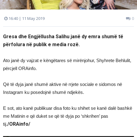
16:40 | 11 May 2019
0
Gresa dhe Engjëllusha Salihu janë dy emra shumë të
përfolura në publik e media rozë.
Ato janë dy vajzat e këngëtares së mirënjohur, Shyhrete Behlulit,
përcjell ORAinfo.
Që të dyja janë shumë aktive në rrjete sociale e sidomos në
Instagram ku posedojnë shumë ndjekës.
E sot, ato kanë publikuar disa foto ku shihet se kanë dalë bashkë
me Matinin e që duket se që të dyja po ‘shkrihen’ pas
/ORAinfo/
tij.