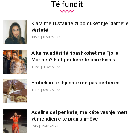
Të fundit
Kiara me fustan të zi po duket një ‘damë’ e
vërtetë
10:26 | 07/07/2023
A ka mundësi të ribashkohet me Fjolla
Morinën? Flet për herë të parë Fisnik...
11:54 | 11/29/2022
Embelsire e thjeshte me pak perberes
11:04 | 09/10/2022
Adelina del për kafe, me këtë veshje merr
vëmendjen e të pranishmëve
5:45 | 09/01/2022