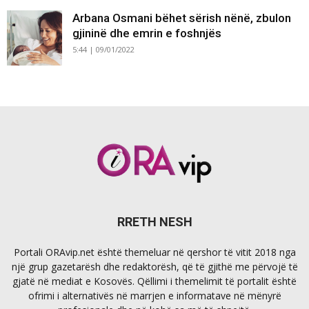
Arbana Osmani bëhet sërish nënë, zbulon
gjininë dhe emrin e foshnjës
5:44 | 09/01/2022
RRETH NESH
Portali ORAvip.net është themeluar në qershor të vitit 2018 nga
një grup gazetarësh dhe redaktorësh, që të gjithë me përvojë të
gjatë në mediat e Kosovës. Qëllimi i themelimit të portalit është
ofrimi i alternativës në marrjen e informatave në mënyrë