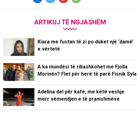
ARTIKUJ TË NGJASHËM
Kiara me fustan të zi po duket një ‘damë’
e vërtetë
A ka mundësi të ribashkohet me Fjolla
Morinën? Flet për herë të parë Fisnik Syla
Adelina del për kafe, me këtë veshje
merr vëmendjen e të pranishmëve