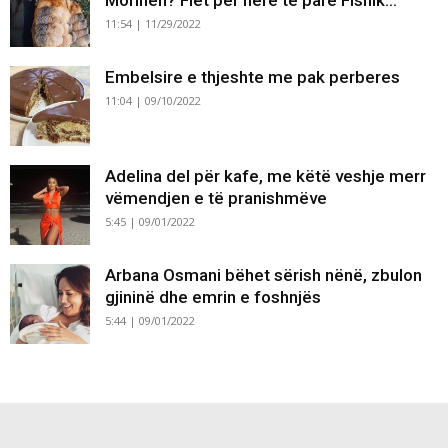
Morinën? Flet për herë të parë Fisnik...
11:54 | 11/29/2022
Embelsire e thjeshte me pak perberes
11:04 | 09/10/2022
Adelina del për kafe, me këtë veshje merr
vëmendjen e të pranishmëve
5:45 | 09/01/2022
Arbana Osmani bëhet sërish nënë, zbulon
gjininë dhe emrin e foshnjës
5:44 | 09/01/2022