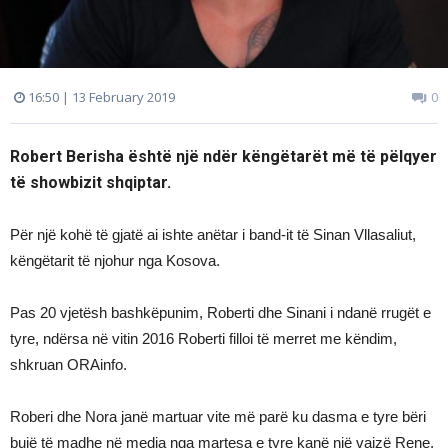
16:50 | 13 February 2019
0
Robert Berisha është një ndër këngëtarët më të pëlqyer
të showbizit shqiptar.
Për një kohë të gjatë ai ishte anëtar i band-it të Sinan Vllasaliut,
këngëtarit të njohur nga Kosova.
Pas 20 vjetësh bashkëpunim, Roberti dhe Sinani i ndanë rrugët e
tyre, ndërsa në vitin 2016 Roberti filloi të merret me këndim,
shkruan ORAinfo.
Roberi dhe Nora janë martuar vite më parë ku dasma e tyre bëri
bujë të madhe në media nga martesa e tyre kanë një vajzë Rene.