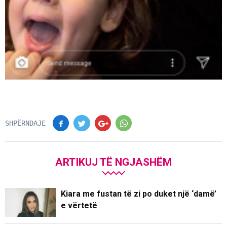
SHPËRNDAJE
ARTIKUJ TË NGJASHËM
Kiara me fustan të zi po duket një ‘damë’
e vërtetë