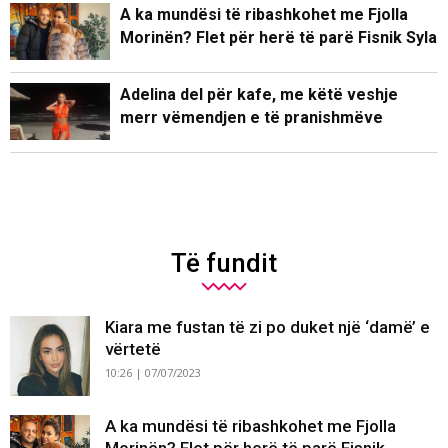
A ka mundësi të ribashkohet me Fjolla
Morinën? Flet për herë të parë Fisnik Syla
Adelina del për kafe, me këtë veshje
merr vëmendjen e të pranishmëve
Të fundit
Kiara me fustan të zi po duket një ‘damë’ e
vërtetë
10:26 | 07/07/2023
A ka mundësi të ribashkohet me Fjolla