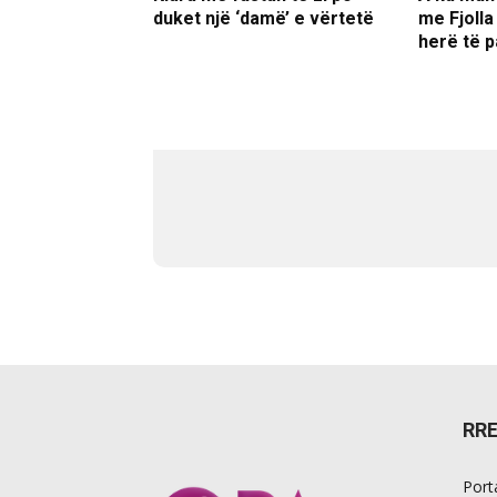
duket një ‘damë’ e vërtetë
me Fjolla
herë të p
RR
Port