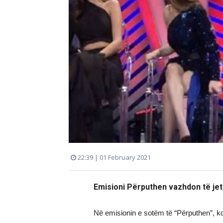
22:39 | 01 February 2021
Emisioni Përputhen vazhdon të jet
Në emisionin e sotëm të “Përputhen”, kon