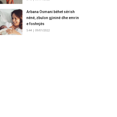
Arbana Osmani bëhet sërish
nënë, zbulon gjininë dhe emrin
e foshnjës
5:44 | 09/01/2022