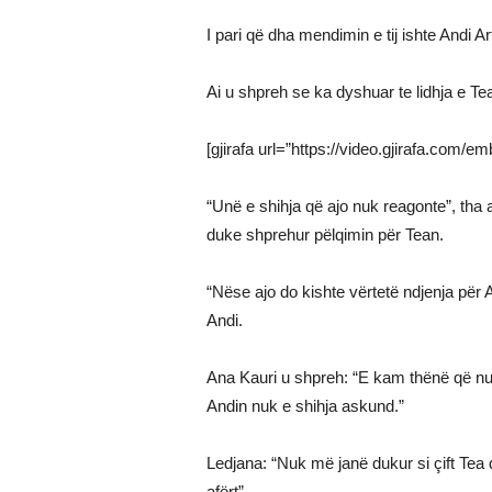
I pari që dha mendimin e tij ishte Andi Ar
Ai u shpreh se ka dyshuar te lidhja e Tea
[gjirafa url=”https://video.gjirafa.com/e
“Unë e shihja që ajo nuk reagonte”, tha 
duke shprehur pëlqimin për Tean.
“Nëse ajo do kishte vërtetë ndjenja për
Andi.
Ana Kauri u shpreh: “E kam thënë që nuk 
Andin nuk e shihja askund.”
Ledjana: “Nuk më janë dukur si çift Tea d
afërt”.