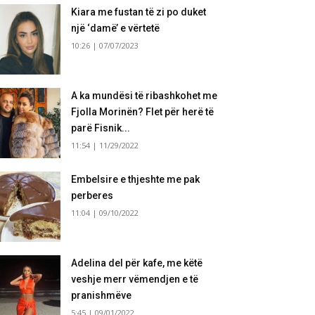
Kiara me fustan të zi po duket
një ‘damë’ e vërtetë
10:26 | 07/07/2023
A ka mundësi të ribashkohet me
Fjolla Morinën? Flet për herë të
parë Fisnik...
11:54 | 11/29/2022
Embelsire e thjeshte me pak
perberes
11:04 | 09/10/2022
Adelina del për kafe, me këtë
veshje merr vëmendjen e të
pranishmëve
5:45 | 09/01/2022