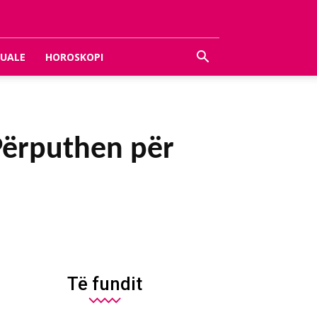
UALE
HOROSKOPI
Përputhen për
Të fundit