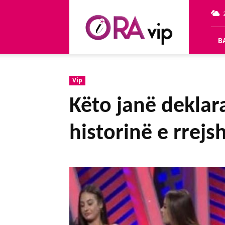
OraVip
B
Vip
Këto janë deklar
historinë e rrej