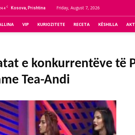
C
Friday, August 7, 2026
Kosova, Prishtina
24.4
ALLINA
VIP
KURIOZITETE
RECETA
KËSHILLA
AKT
atat e konkurrentëve të 
shme Tea-Andi