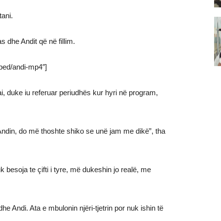
tani.
s dhe Andit që në fillim.
mbed/andi-mp4″]
ai, duke iu referuar periudhës kur hyri në program,
 Andin, do më thoshte shiko se unë jam me dikë”, tha
besoja te çifti i tyre, më dukeshin jo realë, me
he Andi. Ata e mbulonin njëri-tjetrin por nuk ishin të