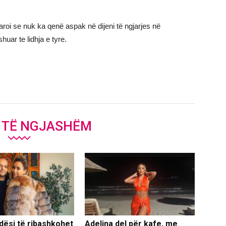
roi se nuk ka qenë aspak në dijeni të ngjarjes në
huar te lidhja e tyre.
J TË NGJASHËM
dësi të ribashkohet
Adelina del për kafe, me