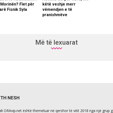
 Morinën? Flet për
këtë veshje merr
arë Fisnik Syla
vëmendjen e të
pranishmëve
Më të lexuarat
ETH NESH
ali ORAvip.net është themeluar në qershor të vitit 2018 nga një grup 