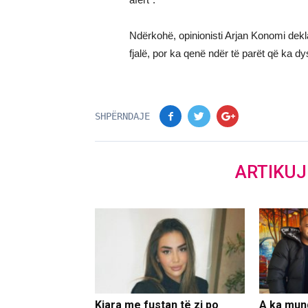
Ndërkohë, opinionisti Arjan Konomi dekla
fjalë, por ka qenë ndër të parët që ka dys
SHPËRNDAJE
ARTIKU
Kiara me fustan të zi po
A ka mun