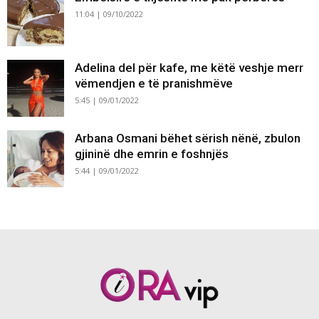
11:04 | 09/10/2022
Adelina del për kafe, me këtë veshje merr
vëmendjen e të pranishmëve
5:45 | 09/01/2022
Arbana Osmani bëhet sërish nënë, zbulon
gjininë dhe emrin e foshnjës
5:44 | 09/01/2022