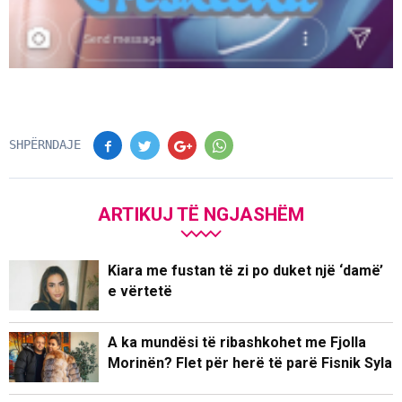
SHPËRNDAJE
ARTIKUJ TË NGJASHËM
Kiara me fustan të zi po duket një ‘damë’
e vërtetë
A ka mundësi të ribashkohet me Fjolla
Morinën? Flet për herë të parë Fisnik Syla