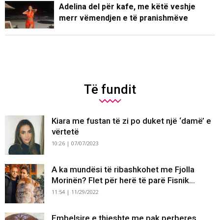
Adelina del për kafe, me këtë veshje
merr vëmendjen e të pranishmëve
Të fundit
Kiara me fustan të zi po duket një ‘damë’ e
vërtetë
10:26 | 07/07/2023
A ka mundësi të ribashkohet me Fjolla
Morinën? Flet për herë të parë Fisnik...
11:54 | 11/29/2022
Embelsire e thjeshte me pak perberes