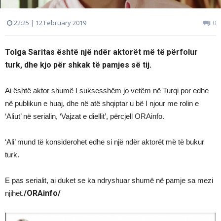
22:25 | 12 February 2019
0
Tolga Saritas është një ndër aktorët më të përfolur
turk, dhe kjo për shkak të pamjes së tij.
Ai është aktor shumë I suksesshëm jo vetëm në Turqi por edhe
në publikun e huaj, dhe në atë shqiptar u bë I njour me rolin e
‘Aliut’ në serialin, ‘Vajzat e diellit’, përcjell ORAinfo.
‘Ali’ mund të konsiderohet edhe si një ndër aktorët më të bukur
turk.
E pas serialit, ai duket se ka ndryshuar shumë në pamje sa mezi
/ORAinfo/
njihet.