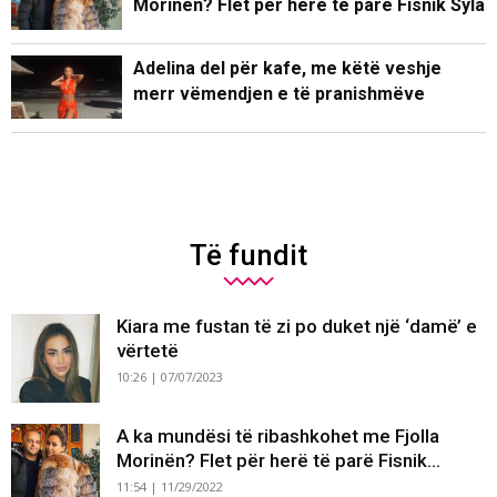
Morinën? Flet për herë të parë Fisnik Syla
Adelina del për kafe, me këtë veshje
merr vëmendjen e të pranishmëve
Të fundit
Kiara me fustan të zi po duket një ‘damë’ e
vërtetë
10:26 | 07/07/2023
A ka mundësi të ribashkohet me Fjolla
Morinën? Flet për herë të parë Fisnik...
11:54 | 11/29/2022