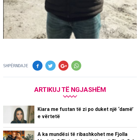
SHPËRNDAJE
ARTIKUJ TË NGJASHËM
Kiara me fustan të zi po duket një ‘damë’
e vërtetë
A ka mundësi të ribashkohet me Fjolla