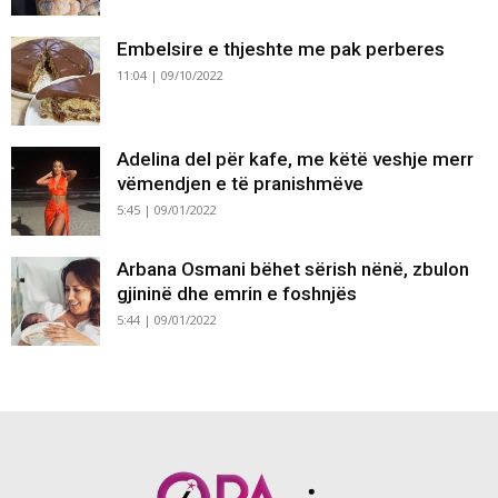
Embelsire e thjeshte me pak perberes
11:04 | 09/10/2022
Adelina del për kafe, me këtë veshje merr
vëmendjen e të pranishmëve
5:45 | 09/01/2022
Arbana Osmani bëhet sërish nënë, zbulon
gjininë dhe emrin e foshnjës
5:44 | 09/01/2022