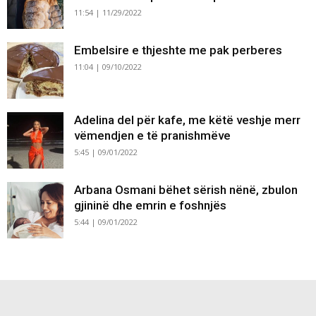
11:54 | 11/29/2022
Embelsire e thjeshte me pak perberes
11:04 | 09/10/2022
Adelina del për kafe, me këtë veshje merr
vëmendjen e të pranishmëve
5:45 | 09/01/2022
Arbana Osmani bëhet sërish nënë, zbulon
gjininë dhe emrin e foshnjës
5:44 | 09/01/2022