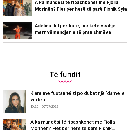
A ka mundësi të ribashkohet me Fjolla
Morinën? Flet për herë të parë Fisnik Syla
Adelina del për kafe, me këtë veshje
merr vëmendjen e të pranishmëve
Të fundit
Kiara me fustan të zi po duket një ‘damë’ e
vërtetë
10:26 | 07/07/2023
A ka mundësi të ribashkohet me Fjolla
Morinën? Flet për herë të parë Fisnik...