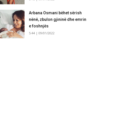
Arbana Osmani bëhet sërish
nënë, zbulon gjininë dhe emrin
e foshnjës
5:44 | 09/01/2022