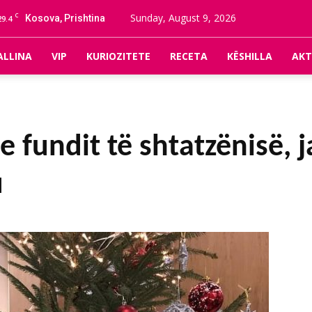
C
Sunday, August 9, 2026
Kosova, Prishtina
29.4
ALLINA
VIP
KURIOZITETE
RECETA
KËSHILLA
AKT
 e fundit të shtatzënisë, 
u