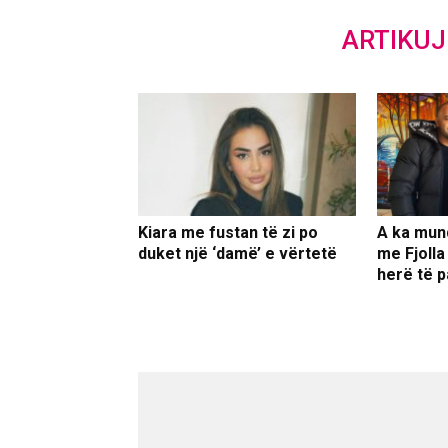
ARTIKU
Kiara me fustan të zi po
A ka mun
duket një ‘damë’ e vërtetë
me Fjolla
herë të p