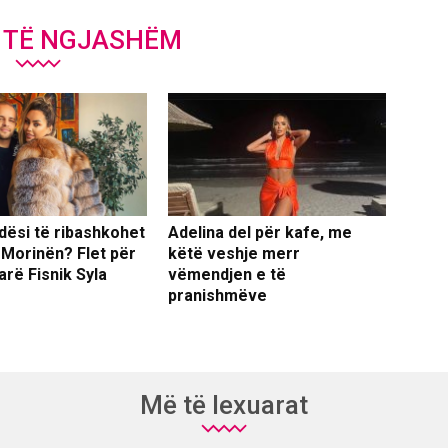
J TË NGJASHËM
dësi të ribashkohet
Adelina del për kafe, me
 Morinën? Flet për
këtë veshje merr
arë Fisnik Syla
vëmendjen e të
pranishmëve
Më të lexuarat