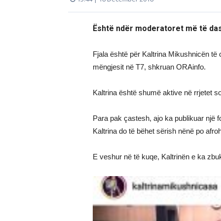
Është ndër moderatoret më të das
Fjala është për Kaltrina Mikushnicën të
mëngjesit në T7, shkruan ORAinfo.
Kaltrina është shumë aktive në rrjetet 
Para pak çastesh, ajo ka publikuar një f
Kaltrina do të bëhet sërish nënë po afro
E veshur në të kuqe, Kaltrinën e ka zb