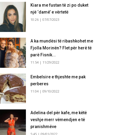
Kiara me fustan të zi po duket
një ‘damë’ e vërtetë
10:26 | 07/07/2023
A ka mundësi të ribashkohet me
Fjolla Morinën? Flet për herë të
parë Fisnik...
11:54 | 11/29/2022
Embelsire e thjeshte me pak
perberes
11:04 | 09/10/2022
Adelina del për kafe, me këtë
veshje merr vëmendjen e të
pranishmëve
5:45 | 09/01/2022