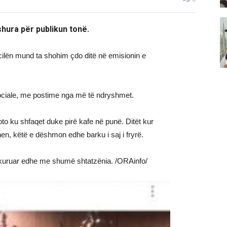
hura për publikun tonë.
 cilën mund ta shohim çdo ditë në emisionin e
sociale, me postime nga më të ndryshmet.
oto ku shfaqet duke pirë kafe në punë. Ditët kur
hen, këtë e dëshmon edhe barku i saj i fryrë.
ukuruar edhe me shumë shtatzënia. /ORAinfo/