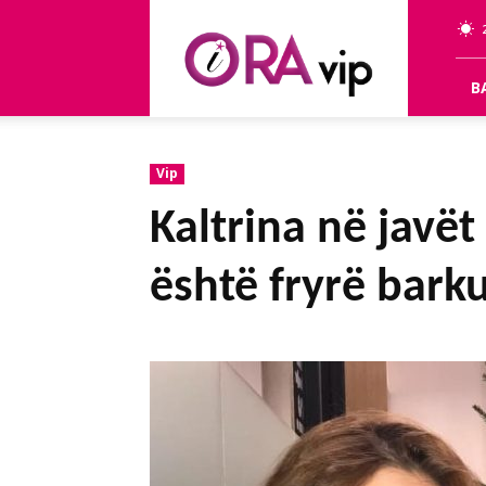
OraVip
B
Vip
Kaltrina në javët
është fryrë bark