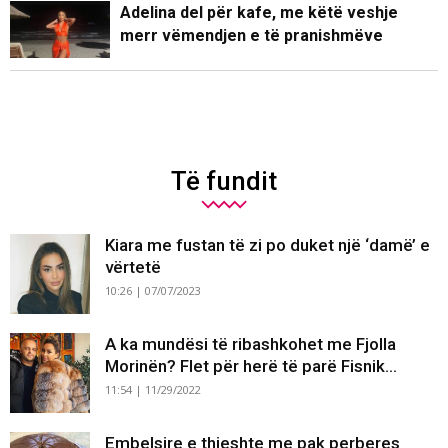
Adelina del për kafe, me këtë veshje
merr vëmendjen e të pranishmëve
Të fundit
Kiara me fustan të zi po duket një ‘damë’ e
vërtetë
10:26 | 07/07/2023
A ka mundësi të ribashkohet me Fjolla
Morinën? Flet për herë të parë Fisnik...
11:54 | 11/29/2022
Embelsire e thjeshte me pak perberes