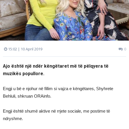
15:02 | 10 April 2019
0
Ajo është një ndër këngëtaret më të pëlqyera të
muzikës popullore.
Engji u bë e njohur në fillim si vajza e këngëtares, Shyhrete
Behluli, shkruan ORAinfo.
Engji është shumë aktive në rrjete sociale, me postime të
ndryshme.