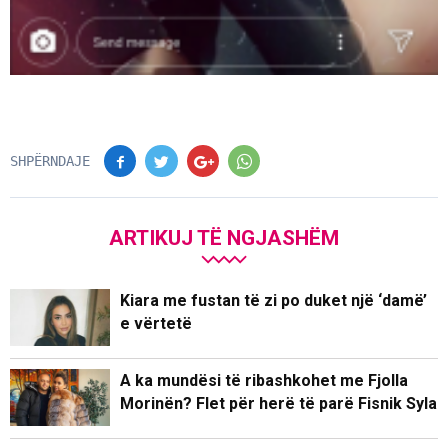
SHPËRNDAJE
ARTIKUJ TË NGJASHËM
Kiara me fustan të zi po duket një ‘damë’
e vërtetë
A ka mundësi të ribashkohet me Fjolla
Morinën? Flet për herë të parë Fisnik Syla