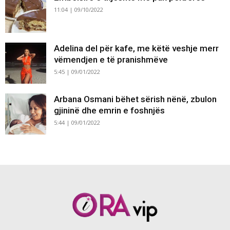
11:04 | 09/10/2022
Adelina del për kafe, me këtë veshje merr
vëmendjen e të pranishmëve
5:45 | 09/01/2022
Arbana Osmani bëhet sërish nënë, zbulon
gjininë dhe emrin e foshnjës
5:44 | 09/01/2022