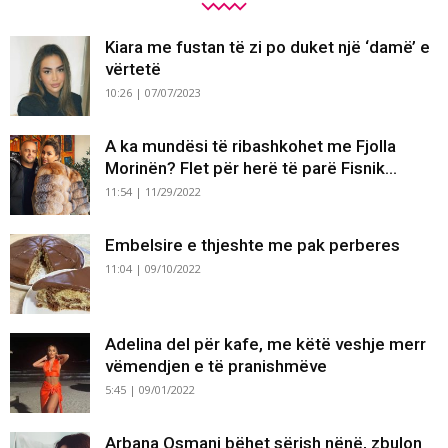
Kiara me fustan të zi po duket një ‘damë’ e
vërtetë
10:26 | 07/07/2023
A ka mundësi të ribashkohet me Fjolla
Morinën? Flet për herë të parë Fisnik...
11:54 | 11/29/2022
Embelsire e thjeshte me pak perberes
11:04 | 09/10/2022
Adelina del për kafe, me këtë veshje merr
vëmendjen e të pranishmëve
5:45 | 09/01/2022
Arbana Osmani bëhet sërish nënë, zbulon