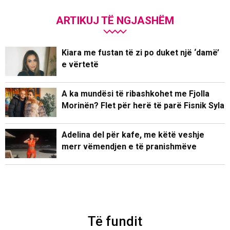
ARTIKUJ TË NGJASHËM
Kiara me fustan të zi po duket një ‘damë’
e vërtetë
A ka mundësi të ribashkohet me Fjolla
Morinën? Flet për herë të parë Fisnik Syla
Adelina del për kafe, me këtë veshje
merr vëmendjen e të pranishmëve
Të fundit