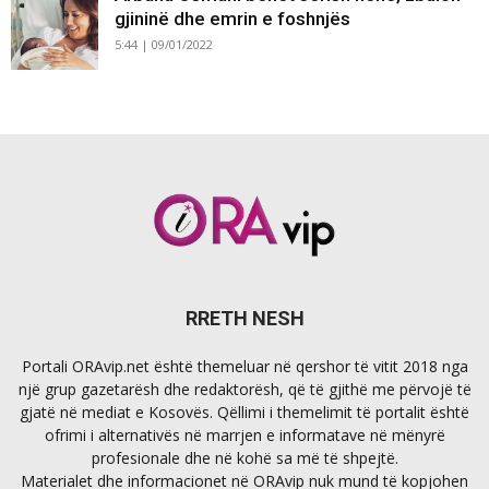
gjininë dhe emrin e foshnjës
5:44 | 09/01/2022
RRETH NESH
Portali ORAvip.net është themeluar në qershor të vitit 2018 nga
një grup gazetarësh dhe redaktorësh, që të gjithë me përvojë të
gjatë në mediat e Kosovës. Qëllimi i themelimit të portalit është
ofrimi i alternativës në marrjen e informatave në mënyrë
profesionale dhe në kohë sa më të shpejtë.
Materialet dhe informacionet në ORAvip nuk mund të kopjohen