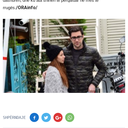
dashurën, dhe ku ata shihen të përqafuar në mes të
/ORAinfo/
rrugës.
SHPËRNDAJE