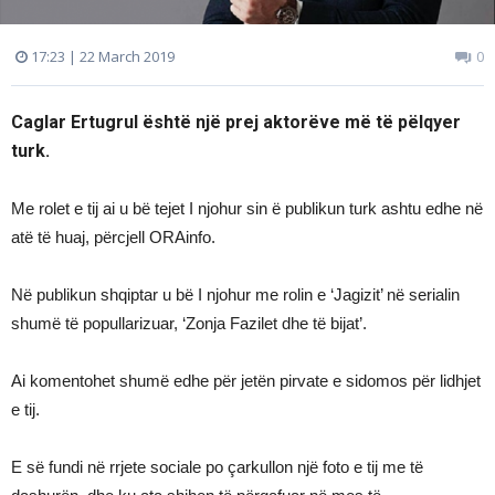
17:23 | 22 March 2019
0
Caglar Ertugrul është një prej aktorëve më të pëlqyer
turk.
Me rolet e tij ai u bë tejet I njohur sin ë publikun turk ashtu edhe në
atë të huaj, përcjell ORAinfo.
Në publikun shqiptar u bë I njohur me rolin e ‘Jagizit’ në serialin
shumë të popullarizuar, ‘Zonja Fazilet dhe të bijat’.
Ai komentohet shumë edhe për jetën pirvate e sidomos për lidhjet
e tij.
E së fundi në rrjete sociale po çarkullon një foto e tij me të