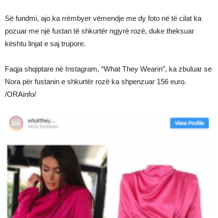
Së fundmi, ajo ka rrëmbyer vëmendje me dy foto në të cilat ka
pozuar me një fustan të shkurtër ngjyrë rozë, duke theksuar
kështu linjat e saj trupore.
Faqja shqiptare në Instagram, “What They Wearin”, ka zbuluar se
Nora për fustanin e shkurtër rozë ka shpenzuar 156 euro.
/ORAinfo/