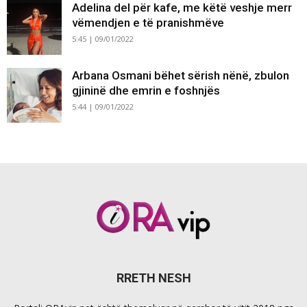
Adelina del për kafe, me këtë veshje merr
vëmendjen e të pranishmëve
5:45 | 09/01/2022
Arbana Osmani bëhet sërish nënë, zbulon
gjininë dhe emrin e foshnjës
5:44 | 09/01/2022
RRETH NESH