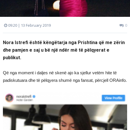
09:20 | 13 February 2019
0
Nora Istrefi është këngëtarja nga Prishtina që me zërin
dhe pamjen e saj u bë një ndër më të pëlqyerat e
publikut.
Që nga moment i daljes në skenë ajo ka sjellur vetëm hite të
padiskutuara dhe të pëlqyera shumë nga fansat, përcjell ORAinfo.