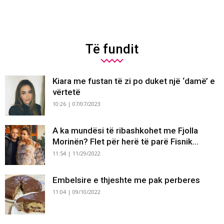
Të fundit
Kiara me fustan të zi po duket një ‘damë’ e
vërtetë
10:26 | 07/07/2023
A ka mundësi të ribashkohet me Fjolla
Morinën? Flet për herë të parë Fisnik...
11:54 | 11/29/2022
Embelsire e thjeshte me pak perberes
11:04 | 09/10/2022