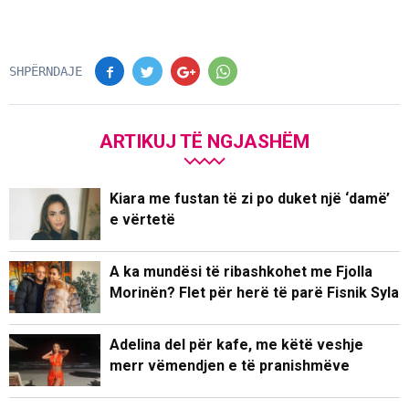
SHPËRNDAJE
ARTIKUJ TË NGJASHËM
Kiara me fustan të zi po duket një ‘damë’
e vërtetë
A ka mundësi të ribashkohet me Fjolla
Morinën? Flet për herë të parë Fisnik Syla
Adelina del për kafe, me këtë veshje
merr vëmendjen e të pranishmëve