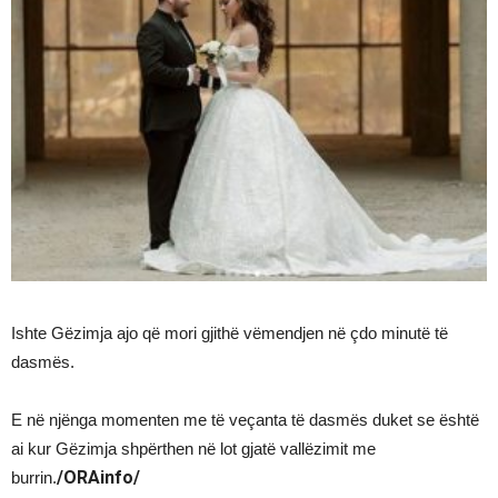
Ishte Gëzimja ajo që mori gjithë vëmendjen në çdo minutë të
dasmës.
E në njënga momenten me të veçanta të dasmës duket se është
ai kur Gëzimja shpërthen në lot gjatë vallëzimit me
/ORAinfo/
burrin.