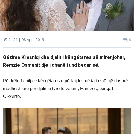
14:51 | 08 April 2019
0
Gëzime Krasniqi dhe djalit i këngëtares së mirënjohur,
Remzie Osmanit dje i dhanë fund beqarisë.
Për këtë familja e këngëtares u përkujdes që ta bëjnë një dasmë
madhështore për djalin e tyre të vetëm, Hamzës, përcjell
ORAinfo.