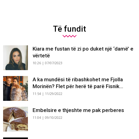
Të fundit
Kiara me fustan të zi po duket një ‘damë’ e
vërtetë
10:26 | 07/07/2023
A ka mundësi të ribashkohet me Fjolla
Morinën? Flet për herë të parë Fisnik...
11:54 | 11/29/2022
Embelsire e thjeshte me pak perberes
11:04 | 09/10/2022