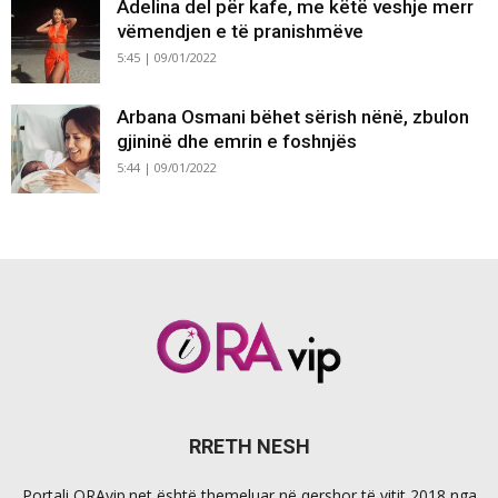
Adelina del për kafe, me këtë veshje merr
vëmendjen e të pranishmëve
5:45 | 09/01/2022
Arbana Osmani bëhet sërish nënë, zbulon
gjininë dhe emrin e foshnjës
5:44 | 09/01/2022
RRETH NESH
Portali ORAvip.net është themeluar në qershor të vitit 2018 nga