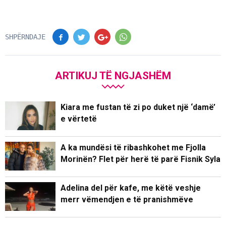
SHPËRNDAJE
ARTIKUJ TË NGJASHËM
Kiara me fustan të zi po duket një ‘damë’
e vërtetë
A ka mundësi të ribashkohet me Fjolla
Morinën? Flet për herë të parë Fisnik Syla
Adelina del për kafe, me këtë veshje
merr vëmendjen e të pranishmëve