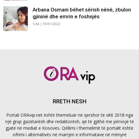
Arbana Osmani bëhet sërish nënë, zbulon
gjininë dhe emrin e foshnjës
5:44 | 09/01/2022
RRETH NESH
Portali ORAvip.net është themeluar në qershor të vitit 2018 nga
një grup gazetarësh dhe redaktorësh, që të gjithë me përvojë të
gjatë në mediat e Kosovës. Qëllimi i themelimit të portalit është
ofrimi i alternativës në marrjen e informatave në mënyrë