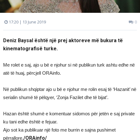
17:20 | 13 June 2019
0
Deniz Baysal është një prej aktoreve më bukura të
kinematografisë turke.
Me rolet e saj, ajo u bë e njohur si në publikun turk ashtu edhe në
atë të huaj, përcjell ORAinfo.
Në publikun shqiptar ajo u bë e njohur me rolin esaj të ‘Hazanit’ në
serialin shumë të pëlqyer, ‘Zonja Fazilet dhe të bijat’.
Hazan është shumë e komentuar sidomos për jetën e saj private
ku tani edhe është e fejuar.
Ajo sot ka publikuar një foto me burrin e sajna pushimet
/ORAinfo/
përrallore.