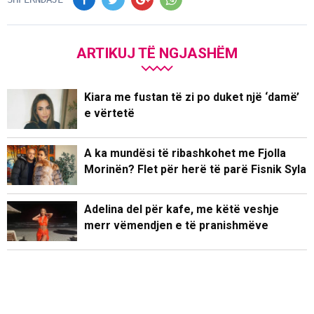
ARTIKUJ TË NGJASHËM
Kiara me fustan të zi po duket një ‘damë’
e vërtetë
A ka mundësi të ribashkohet me Fjolla
Morinën? Flet për herë të parë Fisnik Syla
Adelina del për kafe, me këtë veshje
merr vëmendjen e të pranishmëve