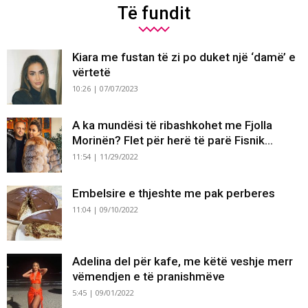
Të fundit
Kiara me fustan të zi po duket një ‘damë’ e
vërtetë
10:26 | 07/07/2023
A ka mundësi të ribashkohet me Fjolla
Morinën? Flet për herë të parë Fisnik...
11:54 | 11/29/2022
Embelsire e thjeshte me pak perberes
11:04 | 09/10/2022
Adelina del për kafe, me këtë veshje merr
vëmendjen e të pranishmëve
5:45 | 09/01/2022