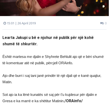
15:01 | 26 April 2019
0
Learta Jakupi u bë e njohur në publik për një kohë
shumë të shkurtër.
Është martesa me djalin e Shyhrete Behlulit ajo që e bëri shumë
të komentuar atë në publik, përcjell ORAinfo.
Ajo dhe burri i saj tani janë prindër të një djali që e kanë quajtur,
Matin.
Sot ajo ia ka lënë kunatës së saj për t’u kujdesur për djalin e
/ORAinfo/
Gresa e ka marrë e ka shëtitur Matinin.