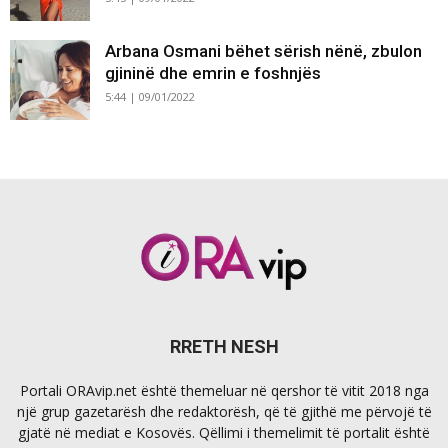
Arbana Osmani bëhet sërish nënë, zbulon
gjininë dhe emrin e foshnjës
5:44 | 09/01/2022
RRETH NESH
Portali ORAvip.net është themeluar në qershor të vitit 2018 nga
një grup gazetarësh dhe redaktorësh, që të gjithë me përvojë të
gjatë në mediat e Kosovës. Qëllimi i themelimit të portalit është