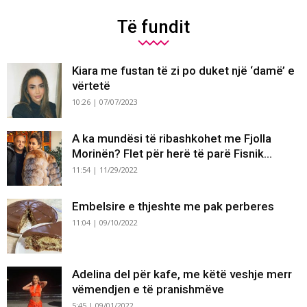
Të fundit
Kiara me fustan të zi po duket një ‘damë’ e
vërtetë
10:26 | 07/07/2023
A ka mundësi të ribashkohet me Fjolla
Morinën? Flet për herë të parë Fisnik...
11:54 | 11/29/2022
Embelsire e thjeshte me pak perberes
11:04 | 09/10/2022
Adelina del për kafe, me këtë veshje merr
vëmendjen e të pranishmëve
5:45 | 09/01/2022