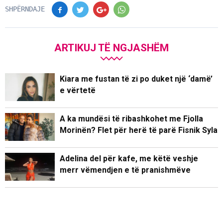
SHPËRNDAJE
ARTIKUJ TË NGJASHËM
Kiara me fustan të zi po duket një ‘damë’
e vërtetë
A ka mundësi të ribashkohet me Fjolla
Morinën? Flet për herë të parë Fisnik Syla
Adelina del për kafe, me këtë veshje
merr vëmendjen e të pranishmëve