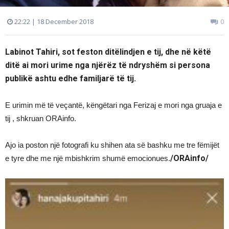
22:22 | 18 December 2018
0
Labinot Tahiri, sot feston ditëlindjen e tij, dhe në këtë
ditë ai mori urime nga njërëz të ndryshëm si persona
publikë ashtu edhe familjarë të tij.
E urimin më të veçantë, këngëtari nga Ferizaj e mori nga gruaja e
tij , shkruan ORAinfo.
Ajo ia poston një fotografi ku shihen ata së bashku me tre fëmijët
/ORAinfo/
e tyre dhe me një mbishkrim shumë emocionues.