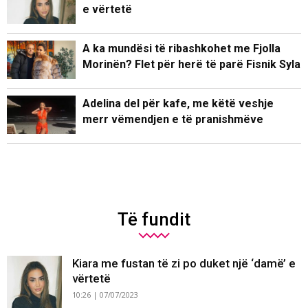
e vërtetë
A ka mundësi të ribashkohet me Fjolla
Morinën? Flet për herë të parë Fisnik Syla
Adelina del për kafe, me këtë veshje
merr vëmendjen e të pranishmëve
Të fundit
Kiara me fustan të zi po duket një ‘damë’ e
vërtetë
10:26 | 07/07/2023