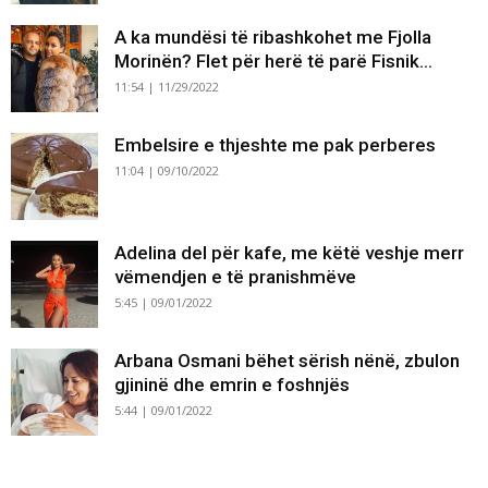
A ka mundësi të ribashkohet me Fjolla
Morinën? Flet për herë të parë Fisnik...
11:54 | 11/29/2022
Embelsire e thjeshte me pak perberes
11:04 | 09/10/2022
Adelina del për kafe, me këtë veshje merr
vëmendjen e të pranishmëve
5:45 | 09/01/2022
Arbana Osmani bëhet sërish nënë, zbulon
gjininë dhe emrin e foshnjës
5:44 | 09/01/2022