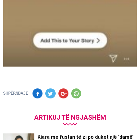
SHPËRNDAJE
ARTIKUJ TË NGJASHËM
Kiara me fustan të zi po duket një ‘damë’