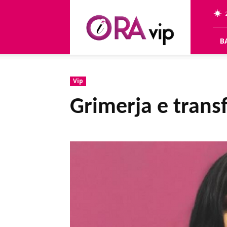
OraVip
B
Vip
Grimerja e trans