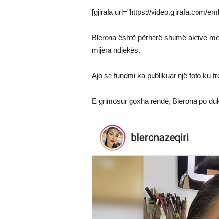
[gjirafa url=”https://video.gjirafa.com/
Blerona është përherë shumë aktive me
mijëra ndjekës.
Ajo se fundmi ka publikuar një foto ku t
E grimosur goxha rëndë, Blerona po duke