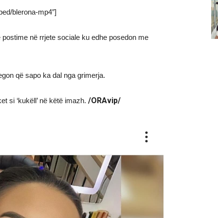
embed/blerona-mp4″]
 postime në rrjete sociale ku edhe posedon me
regon që sapo ka dal nga grimerja.
/ORAvip/
t si ‘kukëll’ në këtë imazh.