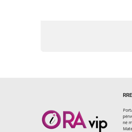
RR
Port
përv
në m
Mate