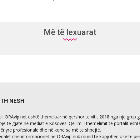
Më të lexuarat
ETH NESH
ali ORAvip.net është themeluar në qershor të vitit 2018 nga një grup 
ojë të gjatë në mediat e Kosovës. Qëllimi i themelimit të portalit ësht
ënyrë profesionale dhe në kohë sa më të shpejtë.
rialet dhe informacionet në ORAvip nuk mund të kopjohen ose të përdo