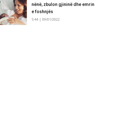
nënë, zbulon gjininë dhe emrin
e foshnjës
5:44 | 09/01/2022