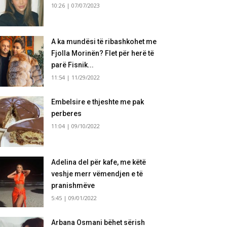
10:26 | 07/07/2023
A ka mundësi të ribashkohet me
Fjolla Morinën? Flet për herë të
parë Fisnik...
11:54 | 11/29/2022
Embelsire e thjeshte me pak
perberes
11:04 | 09/10/2022
Adelina del për kafe, me këtë
veshje merr vëmendjen e të
pranishmëve
5:45 | 09/01/2022
Arbana Osmani bëhet sërish