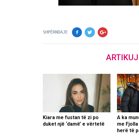
SHPËRNDAJE
ARTIKU
Kiara me fustan të zi po
A ka mun
duket një ‘damë’ e vërtetë
me Fjolla
herë të p