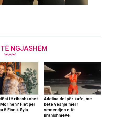
J TË NGJASHËM
dësi të ribashkohet
Adelina del për kafe, me
 Morinën? Flet për
këtë veshje merr
arë Fisnik Syla
vëmendjen e të
pranishmëve