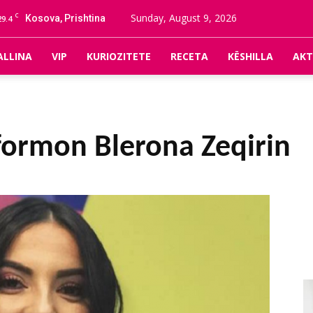
C
Sunday, August 9, 2026
Kosova, Prishtina
29.4
ALLINA
VIP
KURIOZITETE
RECETA
KËSHILLA
AKT
formon Blerona Zeqirin