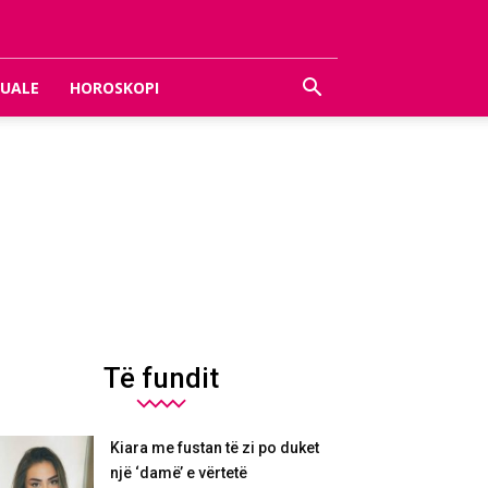
UALE
HOROSKOPI
Të fundit
Kiara me fustan të zi po duket
një ‘damë’ e vërtetë