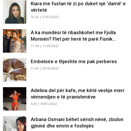
Kiara me fustan të zi po duket një ‘damë’ e
vërtetë
10:26 | 07/07/2023
A ka mundësi të ribashkohet me Fjolla
Morinën? Flet për herë të parë Fisnik...
11:54 | 11/29/2022
Embelsire e thjeshte me pak perberes
11:04 | 09/10/2022
Adelina del për kafe, me këtë veshje merr
vëmendjen e të pranishmëve
5:45 | 09/01/2022
Arbana Osmani bëhet sërish nënë, zbulon
gjininë dhe emrin e foshnjës