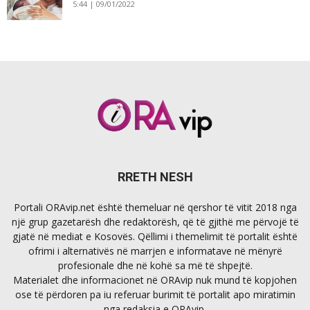
5:44 | 09/01/2022
RRETH NESH
Portali ORAvip.net është themeluar në qershor të vitit 2018 nga
një grup gazetarësh dhe redaktorësh, që të gjithë me përvojë të
gjatë në mediat e Kosovës. Qëllimi i themelimit të portalit është
ofrimi i alternativës në marrjen e informatave në mënyrë
profesionale dhe në kohë sa më të shpejtë.
Materialet dhe informacionet në ORAvip nuk mund të kopjohen
ose të përdoren pa iu referuar burimit të portalit apo miratimin
nga redaksia e ORAvip.