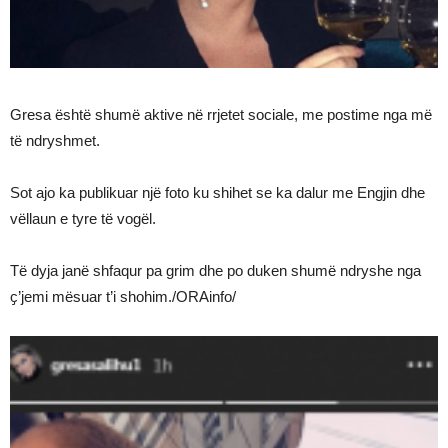
Gresa është shumë aktive në rrjetet sociale, me postime nga më
të ndryshmet.
Sot ajo ka publikuar një foto ku shihet se ka dalur me Engjin dhe
vëllaun e tyre të vogël.
Të dyja janë shfaqur pa grim dhe po duken shumë ndryshe nga
ҫ’jemi mësuar t’i shohim./ORAinfo/